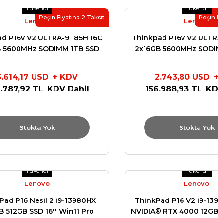
Tükendi
Tükendi
Peşin Fiyatına 2 Taksit
Peşin 
Lenovo
Lenovo
d P16v V2 ULTRA-9 185H 16C
Thinkpad P16v V2 ULTR
B 5600MHz SODIMM 1TB SSD
2x16GB 5600MHz SODI
A RTX3000ADA 8GB W11 PRO
NVIDIA RTX1000ADA 6
21KX001STX
21KX003BT
3.614,17 USD
+ KDV
2.743,80 USD
.787,92 TL
KDV Dahil
156.988,93 TL
KD
Stokta Yok
Stokta Yok
Tükendi
Tükendi
Lenovo
Lenovo
Pad P16 Nesil 2 i9-13980HX
ThinkPad P16 V2 i9-1
 512GB SSD 16'' Win11 Pro
NVIDIA® RTX 4000 12GB 