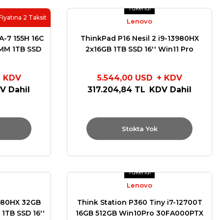
Tükendi
Fiyatına 2 Taksit
Lenovo
A-7 155H 16C
ThinkPad P16 Nesil 2 i9-13980HX
MM 1TB SSD
2x16GB 1TB SSD 16'' Win11 Pro
GB W11 PRO
21FA000BTX
X
+ KDV
5.544,00 USD
+ KDV
V Dahil
317.204,84 TL
KDV Dahil
Stokta Yok
Tükendi
Lenovo
3980HX 32GB
Think Station P360 Tiny i7-12700T
1TB SSD 16''
16GB 512GB Win10Pro 30FA000PTX