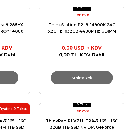
Tükendi
Lenovo
ra 9 285HX
ThinkStation P2 i9-14900K 24C
 PRO™ 4000
3.2GHz 1x32GB 4400MHz UDIMM
 21RQCTO1
1x1TB SSD W11 PRO 750W TOWER
30FR001GTR
+ KDV
0,00 USD
+ KDV
V Dahil
0,00 TL
KDV Dahil
Stokta Yok
Tükendi
Fiyatına 2 Taksit
Lenovo
A-7 165H 16C
ThinkPad P1 V7 ULTRA-7 165H 16C
MM 1TB SSD
32GB 1TB SSD NVIDIA GeForce