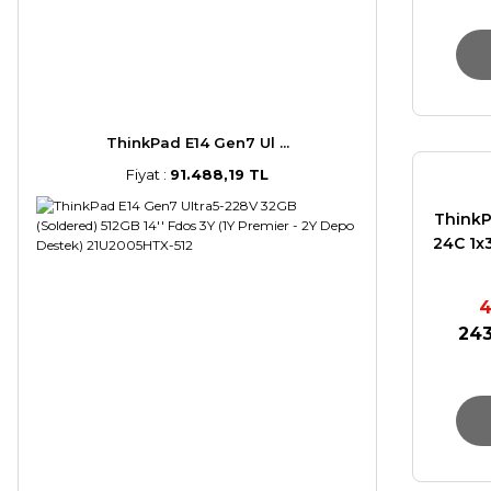
ThinkPad E14 Gen7 Ul ...
Fiyat :
91.488,19 TL
ThinkP
24C 1x
SSD NV
PRO 
4
243