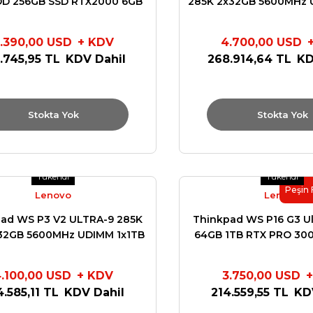
DD 256GB SSD RTX2000 6GB
285K 2x32GB 5600MHz 
 3Y Yerinde Garanti 30E4
SSD NVIDIA RTX4000 2
750W TOWER 
.390,00 USD
+ KDV
4.700,00 USD
.745,95 TL
KDV Dahil
268.914,64 TL
KD
Stokta Yok
Stokta Yok
Tükendi
Tükendi
Peşin 
Lenovo
Lenovo
ad WS P3 V2 ULTRA-9 285K
Thinkpad WS P16 G3 Ul
32GB 5600MHz UDIMM 1x1TB
64GB 1TB RTX PRO 300
IDIA RTX4000ADA 20GB W11
Nesil 12GB GDDR
750W TOWER 30HT004JTR
.100,00 USD
+ KDV
3.750,00 USD
4.585,11 TL
KDV Dahil
214.559,55 TL
KD