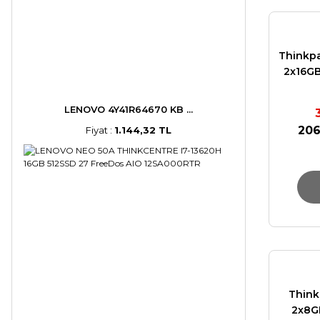
Thinkpa
2x16G
NVIDI
LENOVO 4Y41R64670 KB ...
206
Fiyat :
1.144,32 TL
Think
2x8GB