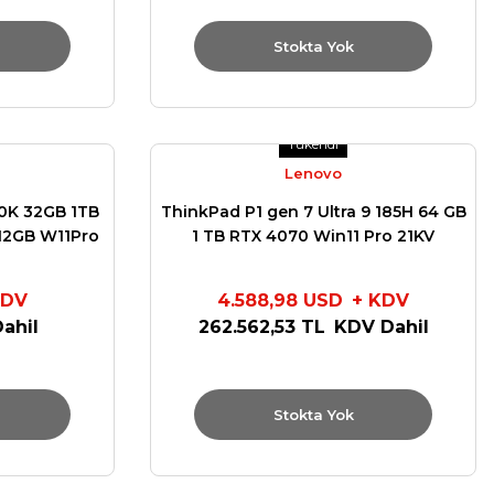
Stokta Yok
Tükendi
Lenovo
00K 32GB 1TB
ThinkPad P1 gen 7 Ultra 9 185H 64 GB
12GB W11Pro
1 TB RTX 4070 Win11 Pro 21KV
R
KDV
4.588,98 USD
+ KDV
ahil
262.562,53 TL
KDV Dahil
Stokta Yok