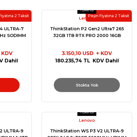
Tükendi
Fiyatına 2 Taksit
Peşin Fiyatına 2 Taksit
Lenovo
4 ULTRA-7
ThinkStation P2 Gen2 Ultra7 265
MHz SODIMM
32GB 1TB RTX PRO 2000 16GB
X PRO 500
Win11Pro 3Y Premier Support
PRO 16in
30JRS4EY
 KDV
3.150,10 USD
+ KDV
X
V Dahil
180.235,74 TL
KDV Dahil
Stokta Yok
Tükendi
Lenovo
V2 ULTRA-9
ThinkStation WS P3 V2 ULTRA-9