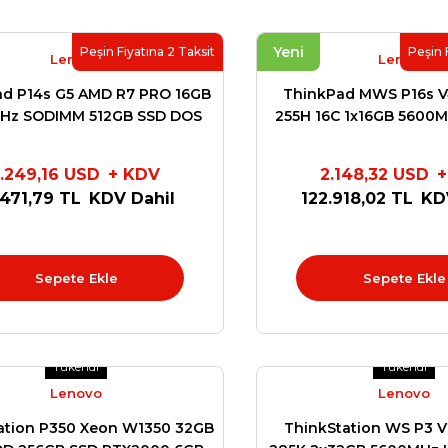
Yeni
Peşin Fiyatına 2 Taksit
Peşin 
Lenovo
Lenovo
ad P14s G5 AMD R7 PRO 16GB
ThinkPad MWS P16s V
Hz SODIMM 512GB SSD DOS
255H 16C 1x16GB 5600
SITE GARANTİ 21MFS2MQ00
512GB SSD NVIDIA RT
BLACKWELL 6GB W11 
1.249,16 USD
+ KDV
2.148,32 USD
+
21QV000YT
.471,79 TL
KDV Dahil
122.918,02 TL
KD
Sepete Ekle
Sepete Ekle
Tükendi
Tükendi
Lenovo
Lenovo
ation P350 Xeon W1350 32GB
ThinkStation WS P3 