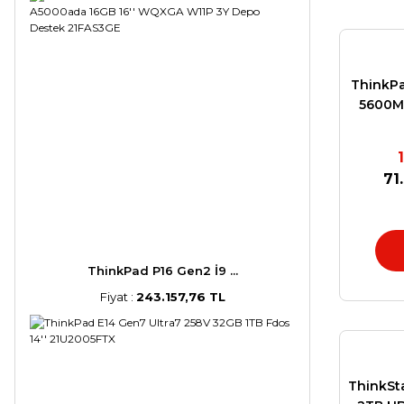
ThinkP
5600M
5YR ON
71
ThinkPad P16 Gen2 İ9 ...
Fiyat :
243.157,76 TL
ThinkSt