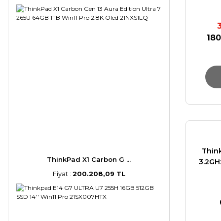
180
Thin
ThinkPad X1 Carbon G ...
3.2GH
1x1TB S
Fiyat :
200.208,09 TL
W11 PR