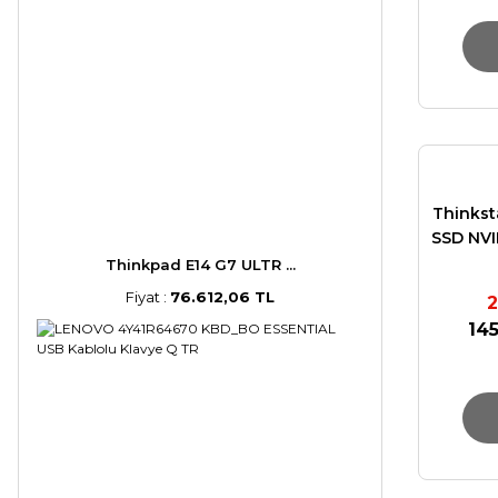
Thinkst
SSD NVI
Thinkpad E14 G7 ULTR ...
Fiyat :
76.612,06 TL
2
145