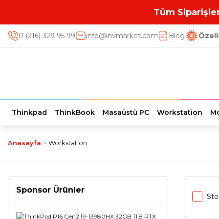
Tüm Siparişler
0 (216) 329 95 99
info@lnvmarket.com
Blog
Özell
Thinkpad
ThinkBook
Masaüstü PC
Workstation
Mo
Anasayfa
Workstation
Sponsor Ürünler
Sto