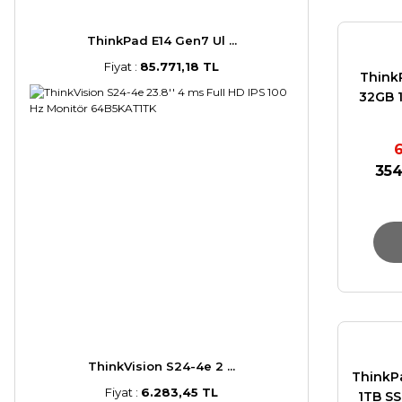
ThinkPad E14 Gen7 Ul ...
Fiyat :
85.771,18 TL
Think
32GB 
Blac
354
ThinkVision S24-4e 2 ...
ThinkP
Fiyat :
6.283,45 TL
1TB S