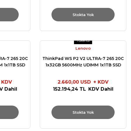
Stokta Yok
Tükendi
Lenovo
RA-7 265 20C
ThinkPad WS P2 V2 ULTRA-7 265 20C
 1x1TB SSD
1x32GB 5600MHz UDIMM 1x1TB SSD
GB W11 PRO
NVIDIA GeForce RTX 5060 8GB W11
0037TR
PRO 750W TOWER 30JQ003QTR
 KDV
2.660,00 USD
+ KDV
V Dahil
152.194,24 TL
KDV Dahil
Stokta Yok