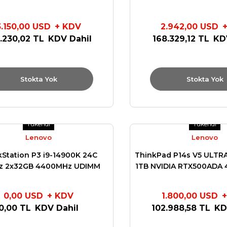
PRO 16in 21KV0023TX
NVIDIA RTX2000ADA 8
16in 21KX001
3.150,00 USD
+ KDV
2.942,00 USD
.230,02 TL
KDV Dahil
168.329,12 TL
KD
Stokta Yok
Stokta Yok
Tükendi
Tükendi
Lenovo
Lenovo
kStation P3 i9-14900K 24C
ThinkPad P14s V5 ULTRA
z 2x32GB 4400MHz UDIMM
1TB NVIDIA RTX500ADA 
SD NVIDIA RTX4000ADA 20GB
21G2004TT
O 750W TOWER 30GS00CRTR
0,00 USD
+ KDV
1.800,00 USD
+
0,00 TL
KDV Dahil
102.988,58 TL
KD