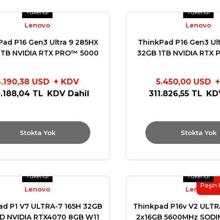
Tükendi
Tükendi
Lenovo
Lenovo
Pad P16 Gen3 Ultra 9 285HX
ThinkPad P16 Gen3 Ult
1TB NVIDIA RTX PRO™ 5000
32GB 1TB NVIDIA RTX
kwell Win11 Pro 21RQCTO2
Blackwell Win11 Pro
6.190,38 USD
+ KDV
5.450,00 USD
.188,04 TL
KDV Dahil
311.826,55 TL
KD
Stokta Yok
Stokta Yok
Tükendi
Tükendi
Peşin 
Lenovo
Lenovo
ad P1 V7 ULTRA-7 165H 32GB
Thinkpad P16v V2 ULTR
SD NVIDIA RTX4070 8GB W11
2x16GB 5600MHz SODI