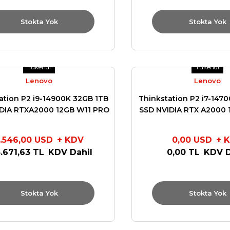
Stokta Yok
Stokta Yok
Tükendi
Tükendi
Lenovo
Lenovo
ation P2 i9-14900K 32GB 1TB
Thinkstation P2 i7-147
DIA RTXA2000 12GB W11 PRO
SSD NVIDIA RTX A2000 
30FR003YTR
30FR003WT
.546,00 USD
+ KDV
0,00 USD
+ 
.671,63 TL
KDV Dahil
0,00 TL
KDV D
Stokta Yok
Stokta Yok