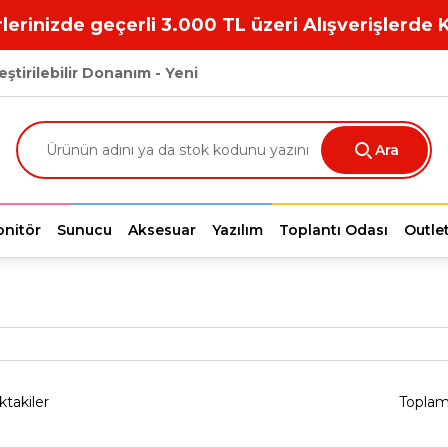
lerinizde geçerli 3.000 TL üzeri Alışverişlerde 
eştirilebilir Donanım - Yeni
Ara
nitör
Sunucu
Aksesuar
Yazılım
Toplantı Odası
Outle
ktakiler
Toplam