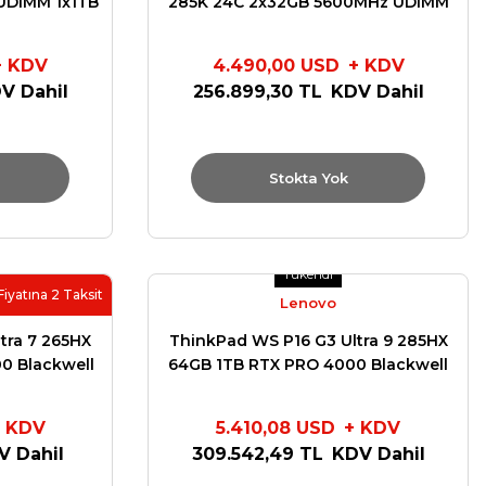
UDIMM 1x1TB
285K 24C 2x32GB 5600MHz UDIMM
0GB W11 PRO
1x1TB SSD NVIDIA RTX4000ADA 20GB
30HS
W11 PRO 750W TOWER 30HS
+ KDV
4.490,00 USD
+ KDV
V Dahil
256.899,30 TL
KDV Dahil
Stokta Yok
Tükendi
Fiyatına 2 Taksit
Lenovo
tra 7 265HX
ThinkPad WS P16 G3 Ultra 9 285HX
0 Blackwell
64GB 1TB RTX PRO 4000 Blackwell
7 W11P
16GB GDDR7 W11P
+ KDV
5.410,08 USD
+ KDV
V Dahil
309.542,49 TL
KDV Dahil