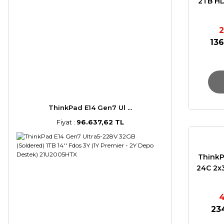
2TB H
Fdos
2
136
ThinkPad E14 Gen7 Ul ...
Fiyat :
96.637,62 TL
ThinkP
24C 2x
SSD NV
PRO 
4
23