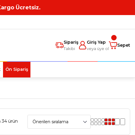
Kargo Ücretsiz.
Sipariş
Giriş Yap
Sepet
Takibi
veya üye ol
t
Ön Sipariş
 34 ürün