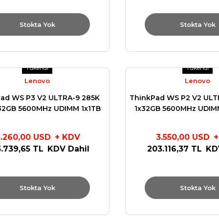
Stokta Yok
Stokta Yok
Tükendi
Tükendi
Lenovo
Lenovo
ad WS P3 V2 ULTRA-9 285K
ThinkPad WS P2 V2 ULT
32GB 5600MHz UDIMM 1x1TB
1x32GB 5600MHz UDIMM
IDIA RTX4000ADA 20GB W11
NVIDIA RTX2000ADA 16
750W TOWER 30HT006QTR
500W TOWER 30JQ
.260,00 USD
+ KDV
3.550,00 USD
+
.739,65 TL
KDV Dahil
203.116,37 TL
KD
Stokta Yok
Stokta Yok