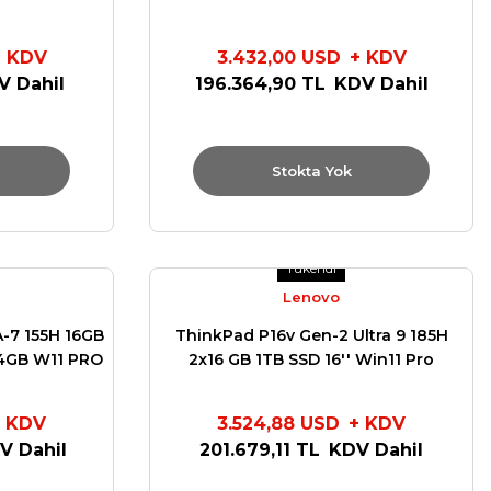
GB W11 PRO
RTX4060 8GB W11 PRO
MTX
+ KDV
3.432,00 USD
+ KDV
V Dahil
196.364,90 TL
KDV Dahil
Stokta Yok
Tükendi
Lenovo
-7 155H 16GB
ThinkPad P16v Gen-2 Ultra 9 185H
4GB W11 PRO
2x16 GB 1TB SSD 16'' Win11 Pro
X
21KX003XTX
 KDV
3.524,88 USD
+ KDV
V Dahil
201.679,11 TL
KDV Dahil