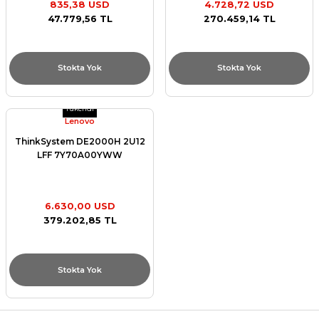
835,38 USD
4.728,72 USD
et
47.779,56 TL
270.459,14 TL
Stokta Yok
Stokta Yok
Tükendi
Lenovo
sesuarları
ThinkSystem DE2000H 2U12
LFF 7Y70A00YWW
6.630,00 USD
379.202,85 TL
Stokta Yok