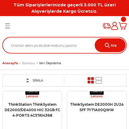
Tüm Siparişlerlerinizde geçerli 3.000 TL üzeri
Geri Dön
Geri Dön
Geri Dön
Geri Dön
Geri Dön
Geri Dön
Alışverişlerde Kargo Ücretsiz.
PC
on
Workstation Aksesuarları
tion
Grafik Kartı
Ara
ation
ihazı
Anasayfa
Sunucu
Veri Depolama
 Kılıf
ları
SIRALA
Tükendi
Tükendi
ti
Lenovo
Lenovo
ThinkStation ThinkSystem
ThinkSystem DE2000H 2U24
DE2000/DE4000 HIC 32GB FC
SFF 7Y71A00QWW
4-PORTS 4C57A14368