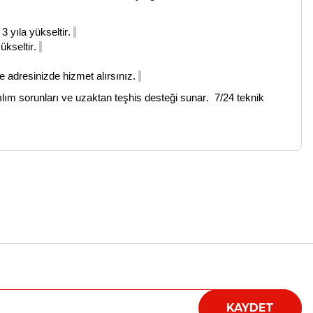
3 yıla yükseltir.
ükseltir.
de adresinizde hizmet alırsınız.
lım sorunları ve uzaktan teşhis desteği
sunar.
7/24 teknik
a iletebilirsiniz.
KAYDET