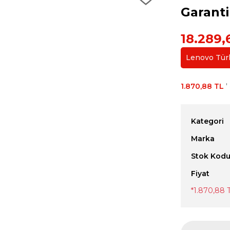
Garanti
18.289,
Lenovo Türki
1.870,88 TL
'
Kategori
Marka
Stok Kod
Fiyat
*
1.870,88 