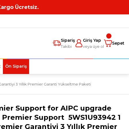
Kargo Ücretsiz.
Sipariş
Giriş Yap
Sepet
Takibi
veya üye ol
t
Ön Sipariş
rantiyi 3 Yıllık Premier Garanti Yükseltme Paketi
mier Support for AIPC upgrade
Y Premier Support 5WS1U93942 1
Premier Garantiyi 3 Yıllık Premier