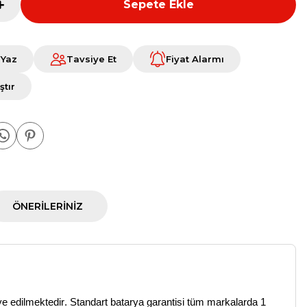
Sepete Ekle
 Yaz
Tavsiye Et
Fiyat Alarmı
ştır
ÖNERILERINIZ
ye edilmektedir.
Standart batarya garantisi tüm markalarda 1