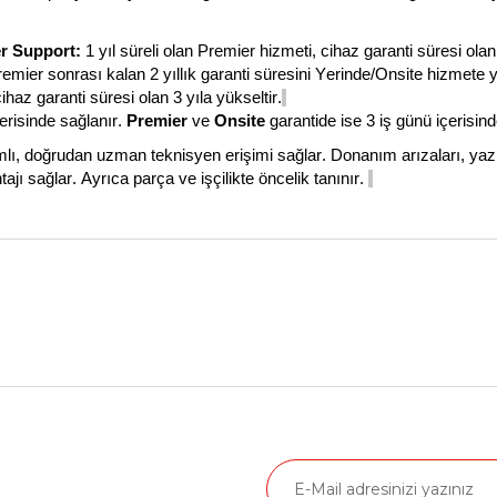
r
Support
:
1 yıl süreli olan
Premier
hizmeti
,
cihaz garanti süresi olan 
remier
sonrası kalan 2 yıllık garanti süresini Yerinde/
Onsite
hizmete y
cihaz garanti süresi olan 3 yıla yükseltir.
erisinde sağlanır.
Premier
ve
Onsite
garantide ise 3 iş günü içerisin
lı, doğrudan uzman teknisyen erişimi sağlar.
Donanım arızaları, yazı
ajı sağlar. Ayrıca parça ve işçilikte öncelik tanınır.
nularda yetersiz gördüğünüz noktaları öneri formunu kullanarak tarafımız
Ürün hakkında henüz soru sorulmamış.
Bu ürüne ilk yorumu siz yapın!
Yorum Yaz
Soru Sor