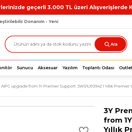
lerinizde geçerli 3.000 TL üzeri Alışverişlerde 
eştirilebilir Donanım - Yeni
Ara
nitör
Sunucu
Aksesuar
Yazılım
Toplantı Odası
Outle
 AIPC upgrade from 1Y Premier Support 5WS1U93942 1 Yıllık Premier Ga
3Y Pre
from 1
Yıllık 