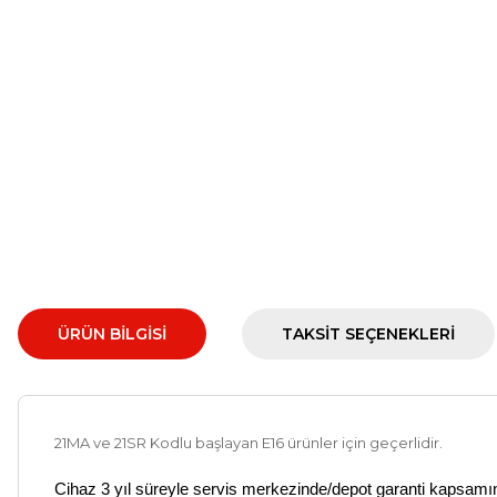
ÜRÜN BILGISI
TAKSIT SEÇENEKLERI
21MA ve 21SR Kodlu başlayan E16 ürünler için geçerlidir.
Cihaz 3 yıl süreyle servis merkezinde/
depot
garanti kapsamınd