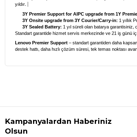
yıldır.
3Y
Premier
Support
for
AIPC
upgrade
from
1Y
Premie
3Y
Onsite
upgrade
from
3Y
Courier
/
Carry
-in:
1 yıllık
P
3Y
Sealed
Battery
:
1
yıl süreli olan batarya garantisiniz,
Standart garantide hizmet servis merkezinde ve 21 iş günü iç
Lenovo
Premier
Support
– standart garantiden daha kapsam
destek hattı, daha hızlı çözüm süresi, tek temas noktası
avant
Bu ürünün fiyat bilgisi, resim, ürün açıklamalarında ve diğer ko
Görüş ve önerileriniz için teşekkür ederiz.
Ürün resmi kalitesiz, bozuk veya görüntülenemiyor.
Ürün açıklamasında eksik bilgiler bulunuyor.
Kampanyalardan Haberiniz
Ürün bilgilerinde hatalar bulunuyor.
Olsun
Ürün fiyatı diğer sitelerden daha pahalı.