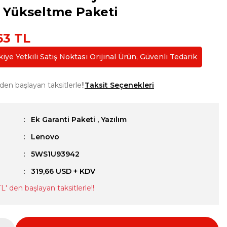
 Yükseltme Paketi
63 TL
ye Yetkili Satış Noktası Orijinal Ürün, Güvenli Tedarik
 den başlayan taksitlerle!!
Taksit Seçenekleri
Ek Garanti Paketi
,
Yazılım
Lenovo
u
5WS1U93942
319,66 USD + KDV
TL
' den başlayan taksitlerle!!