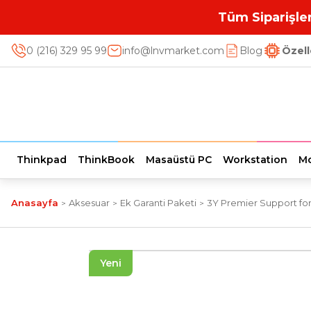
Tüm Siparişler
0 (216) 329 95 99
info@lnvmarket.com
Blog
Özell
Thinkpad
ThinkBook
Masaüstü PC
Workstation
Mo
Anasayfa
Aksesuar
Ek Garanti Paketi
3Y Premier Support for
Yeni