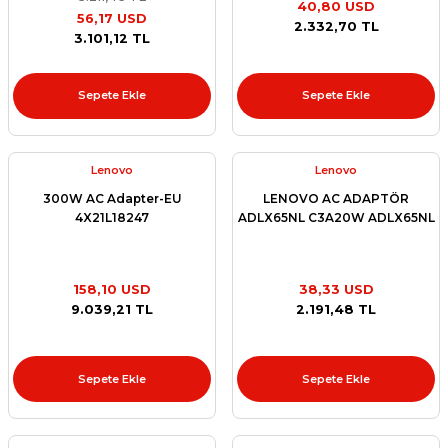
40,80 USD
56,17 USD
et
2.332,70 TL
3.101,12 TL
Sepete Ekle
Sepete Ekle
Lenovo
Lenovo
sesuarları
300W AC Adapter-EU
LENOVO AC ADAPTÖR
4X21L18247
ADLX65NL C3A20W ADLX65NL
158,10 USD
38,33 USD
9.039,21 TL
2.191,48 TL
Sepete Ekle
Sepete Ekle