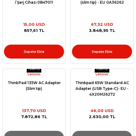
/ Şarj Cihazı 0B47011
(slim tip) - EU 0A36262
15,00 USD
67,32 USD
857,61 TL
3.848,95 TL
Sepete Ekle
Sepete Ekle
Tükendi
Tükendi
Lenovo
Lenovo
ThinkPad 135W AC Adapter
Thinkpad 65W Standard AC
(Slim tip)
Adapter (USB Type-C)- EU -
4X20M26272
137,70 USD
46,00 USD
7.872,86 TL
2.630,00 TL