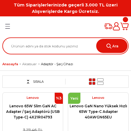
Tüm Siparişlerlerinizde geçerli 3.000 TL üzeri
Geri Dön
Geri Dön
Geri Dön
Geri Dön
Geri Dön
Geri Dön
Alışverişlerde Kargo Ücretsiz.
PC
on
Workstation Aksesuarları
tion
Grafik Kartı
Ara
ation
ihazı
Anasayfa
Aksesuar
Adaptör - Şarj Cihazı
 Kılıf
ları
SIRALA
ti
Lenovo
Lenovo
%3
Yeni
Lenovo 65W Slim GaN AC
Lenovo GaN Nano Yüksek Hızlı
Adapter / Şarj Adaptörü (USB
65W Type-C Adapter
Type-C) 4X21R04793
40AWGN65EU
3.211,46 TL