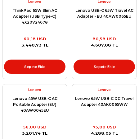
Lenovo
Lenovo
ThinkPad 65W Slim AC
Lenovo USB-C 65W Travel AC
Adapter (USB Type-C)
Adapter - EU 40AW0065EU
4X20V24678
60,18 USD
80,58 USD
3.440,73 TL
4.607,08 TL
Sepete Ekle
Sepete Ekle
Lenovo
Lenovo
Lenovo 45W USB-C AC
Lenovo 65W USB-C DC Travel
Portable Adapter (EU)
Adapter 40AK0065WW
40AW0045EU
56,00 USD
75,00 USD
3.201,74 TL
4.288,05 TL