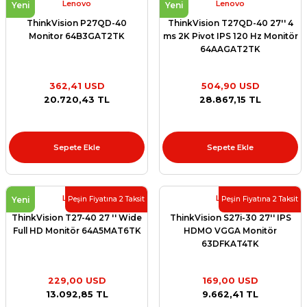
Lenovo
Lenovo
Yeni
Yeni
ThinkVision P27QD-40
ThinkVision T27QD-40 27'' 4
Monitor 64B3GAT2TK
ms 2K Pivot IPS 120 Hz Monitör
64AAGAT2TK
362,41 USD
504,90 USD
20.720,43 TL
28.867,15 TL
Sepete Ekle
Sepete Ekle
Lenovo
Lenovo
Yeni
Peşin Fiyatına 2 Taksit
Peşin Fiyatına 2 Taksit
ThinkVision T27-40 27 '' Wide
ThinkVision S27i-30 27'' IPS
Full HD Monitör 64A5MAT6TK
HDMO VGGA Monitör
63DFKAT4TK
229,00 USD
169,00 USD
13.092,85 TL
9.662,41 TL