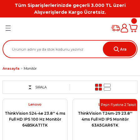
Tüm Siparişlerlerinizde geçerli 3.000 TL üzeri
Geri Dön
Geri Dön
Geri Dön
Geri Dön
Geri Dön
Geri Dön
Alışverişlerde Kargo Ücretsiz.
PC
on
Workstation Aksesuarları
tion
Grafik Kartı
Ara
ation
ihazı
Anasayfa
Monitör
 Kılıf
ları
SIRALA
ti
Lenovo
Lenovo
Peşin Fiyatına 2 Taksit
ThinkVision S24-4e 23.8'' 4 ms
ThinkVision T24m-29 23.8''
Full HD IPS 100 Hz Monitör
4ms Full HD IPS Monitör
64B5KAT1TK
63A5GAR6TK