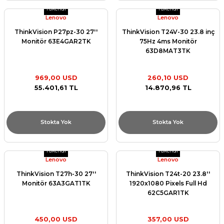
Tükendi
Tükendi
Lenovo
Lenovo
ThinkVision P27pz-30 27''
ThinkVision T24V-30 23.8 inç
Monitör 63E4GAR2TK
75Hz 4ms Monitör
63D8MAT3TK
969,00 USD
260,10 USD
55.401,61 TL
14.870,96 TL
Stokta Yok
Stokta Yok
Tükendi
Tükendi
Lenovo
Lenovo
ThinkVision T27h-30 27''
ThinkVision T24t-20 23.8''
Monitör 63A3GAT1TK
1920x1080 Pixels Full Hd
62C5GAR1TK
450,00 USD
357,00 USD