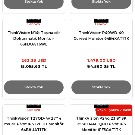
Stokta Yok
Stokta Yok
Tükendi
Tükendi
Lenovo
Lenovo
ThinkVision M14t Taşınabilir
ThinkVision P40WD-40
Dokunmatik Monitör-
Curved Monitör 64B4XAT1TK
63FDUAT6WL
263,33 USD
1.479,00 USD
15.055,63 TL
84.560,35 TL
Stokta Yok
Stokta Yok
Tükendi
Tükendi
Lenovo
Lenovo
Peşin Fiyatına 2 Taksit
ThinkVision T27QD-4v 27'' 4
ThinkVision P24q 23,8″ 3K
ms 2K Pivot IPS 120 Hz Monitör
2560×1440 QHD Pivot IPS
64B8UAT1TK
Monitör 61F5GAT1TK