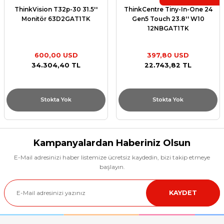
ThinkVision T32p-30 31.5''
ThinkCentre Tiny-In-One 24
Monitör 63D2GAT1TK
Gen5 Touch 23.8'' W10
12NBGAT1TK
600,00 USD
397,80 USD
34.304,40 TL
22.743,82 TL
Stokta Yok
Stokta Yok
Kampanyalardan Haberiniz Olsun
E-Mail adresinizi haber listemize ücretsiz kaydedin, bizi takip etmeye
başlayın.
KAYDET