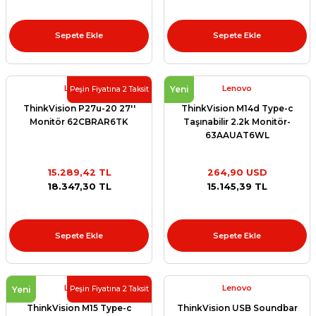
Sepete Ekle
Sepete Ekle
Lenovo
Lenovo
Yeni
Peşin Fiyatına 2 Taksit
ThinkVision P27u-20 27''
ThinkVision M14d Type-c
Monitör 62CBRAR6TK
Taşınabilir 2.2k Monitör-
63AAUAT6WL
15.289,42 TL
264,90 USD
18.347,30 TL
15.145,39 TL
Sepete Ekle
Sepete Ekle
Lenovo
Lenovo
Yeni
Peşin Fiyatına 2 Taksit
ThinkVision M15 Type-c
ThinkVision USB Soundbar