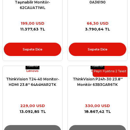
Taşınabilir Monitör-
0A36190
62CAUAT1WL
199,00 USD
66,30 USD
11.377,63 TL
3.790,64 TL
Sepete Ekle
Sepete Ekle
Tükendi
Tükendi
Lenovo
Lenovo
Peşin Fiyatına 2 Taksit
ThinkVision T24-40 Monitor-
ThinkVision P24h-30 23.8''
HDMI 23.8'' 64A4MAR2TK
Monitör 63B3GAR6TK
229,00 USD
330,00 USD
13.092,85 TL
18.867,42 TL