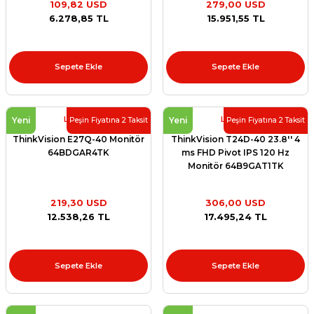
109,82 USD
279,00 USD
et
6.278,85 TL
15.951,55 TL
Sepete Ekle
Sepete Ekle
Lenovo
Lenovo
sesuarları
Yeni
Yeni
Peşin Fiyatına 2 Taksit
Peşin Fiyatına 2 Taksit
ThinkVision E27Q-40 Monitör
ThinkVision T24D-40 23.8'' 4
64BDGAR4TK
ms FHD Pivot IPS 120 Hz
Monitör 64B9GAT1TK
219,30 USD
306,00 USD
12.538,26 TL
17.495,24 TL
Sepete Ekle
Sepete Ekle