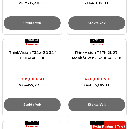
25.728,30 TL
20.411,12 TL
Stokta Yok
Stokta Yok
Tükendi
Tükendi
Lenovo
Lenovo
ThinkVision T34w-30 34''
ThinkVision T27h-2L 27''
63D4GAT1TK
Monitör Win7 62B1GAT2TK
918,00 USD
420,00 USD
52.485,73 TL
24.013,08 TL
Stokta Yok
Stokta Yok
Tükendi
Tükendi
Lenovo
Lenovo
Peşin Fiyatına 2 Taksit