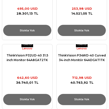
495,00 USD
253,98 USD
28.301,13 TL
14.521,05 TL
Stokta Yok
Stokta Yok
Tükendi
Tükendi
Lenovo
Lenovo
ThinkVision P32UD-40 31.5
ThinkVision P34WD-40 Curved
inch Monitor 64A8GAT2TK
34-inch Monitör 64ADGAT1TK
642,60 USD
712,98 USD
36.740,01 TL
40.763,92 TL
Stokta Yok
Stokta Yok