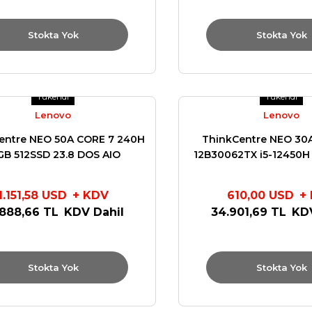
Stokta Yok
Stokta Yok
Tükendi
Tükendi
Lenovo
Lenovo
entre NEO 50A CORE 7 240H
ThinkCentre NEO 30
GB 512SSD 23.8 DOS AIO
12B30062TX i5-12450H
12SC004MTR
SSD DOS 12B30
1.151,58 USD
+ KDV
610,00 USD
+
.888,66 TL
KDV Dahil
34.901,69 TL
KDV
Stokta Yok
Stokta Yok