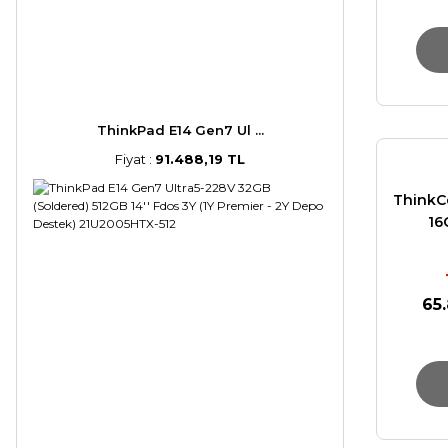
ThinkPad E14 Gen7 Ul ...
Fiyat :
91.488,19 TL
ThinkC
16
65