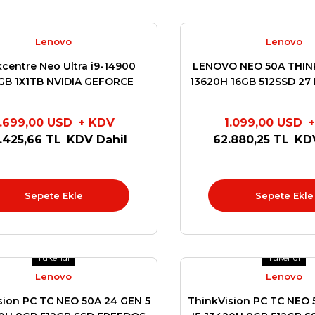
Lenovo
Lenovo
centre Neo Ultra i9-14900
LENOVO NEO 50A THINK
GB 1X1TB NVIDIA GEFORCE
13620H 16GB 512SSD 27
4060 8GB Windows11 Pro
12SA000RT
12W1001XTR
.699,00 USD
+ KDV
1.099,00 USD
+
.425,66 TL
KDV Dahil
62.880,25 TL
KDV
Sepete Ekle
Sepete Ekle
Tükendi
Tükendi
Lenovo
Lenovo
sion PC TC NEO 50A 24 GEN 5
ThinkVision PC TC NEO 