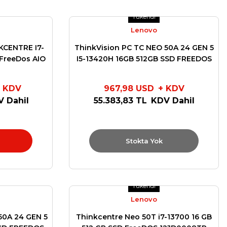
Tükendi
Lenovo
CENTRE I7-
ThinkVision PC TC NEO 50A 24 GEN 5
 FreeDos AIO
I5-13420H 16GB 512GB SSD FREEDOS
R
12SC000QTR
 KDV
967,98 USD
+ KDV
 Dahil
55.383,83 TL
KDV Dahil
Stokta Yok
Tükendi
Lenovo
50A 24 GEN 5
Thinkcentre Neo 50T i7-13700 16 GB