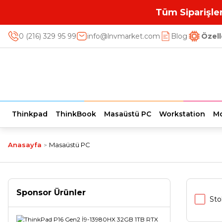
Tüm Siparişler
0 (216) 329 95 99
info@lnvmarket.com
Blog
Özell
Thinkpad
ThinkBook
Masaüstü PC
Workstation
Mo
Anasayfa
Masaüstü PC
Sponsor Ürünler
Sto