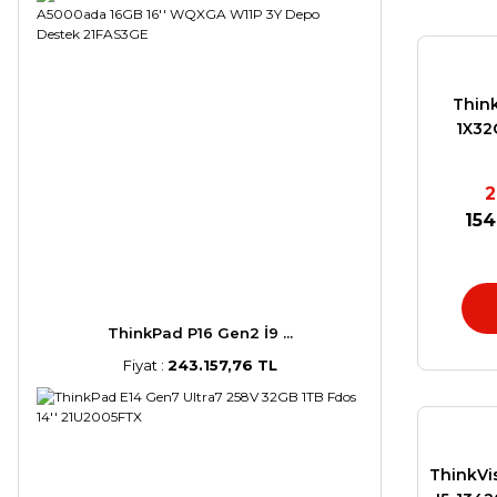
Think
1X32
RTX
2
154
ThinkPad P16 Gen2 İ9 ...
Fiyat :
243.157,76 TL
ThinkVi