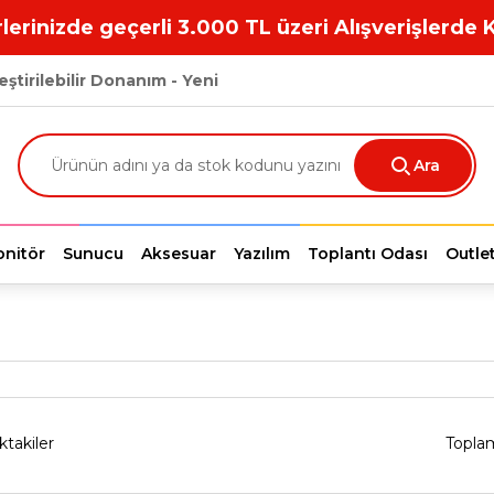
lerinizde geçerli 3.000 TL üzeri Alışverişlerde 
eştirilebilir Donanım - Yeni
Ara
nitör
Sunucu
Aksesuar
Yazılım
Toplantı Odası
Outle
ktakiler
Topla