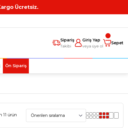
Kargo Ücretsiz.
Sipariş
Giriş Yap
Sepet
Takibi
veya üye ol
t
Ön Sipariş
m 11 ürün