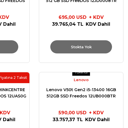
SSD FREEDOS
512 GB SSD FreeDOS 12JD0008TR
R
 KDV
695,00 USD
+ KDV
 Dahil
39.765,04 TL
KDV Dahil
Stokta Yok
Tükendi
Fiyatına 2 Taksit
Lenovo
HINKCENTRE
Lenovo V50t Gen2 i5-13400 16GB
 DOS 12UAS0G
512GB SSD Freedos 12UB000BTR
 KDV
590,00 USD
+ KDV
 Dahil
33.757,37 TL
KDV Dahil