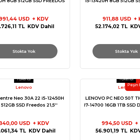
20H 8GB 512GB SSD FREEDOS
I5-13420H 8GB 512GB 
12SC001MTR
12SC000YT
991,44 USD
+ KDV
911,88 USD
+
.726,11 TL
KDV Dahil
52.174,02 TL
KDV
Stokta Yok
Stokta Yok
Tükendi
Tükendi
Peşin 
Lenovo
Lenovo
entre Neo 30A 22 i5-12450H
LENOVO PC NEO 50T T
512GB SSD Freedos 21,5''
I7-14700 16GB 1TB SSD
Monitör 12B3008ETR
840,00 USD
+ KDV
994,50 USD
+
.061,34 TL
KDV Dahil
56.901,19 TL
KDV