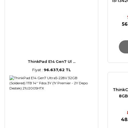
I5-134
56
ThinkPad E14 Gen7 Ul ...
Fiyat :
96.637,62 TL
ThinkC
8GB 
48