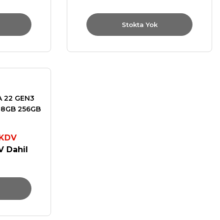
Stokta Yok
A 22 GEN3
 8GB 256GB
062TX
 KDV
 Dahil