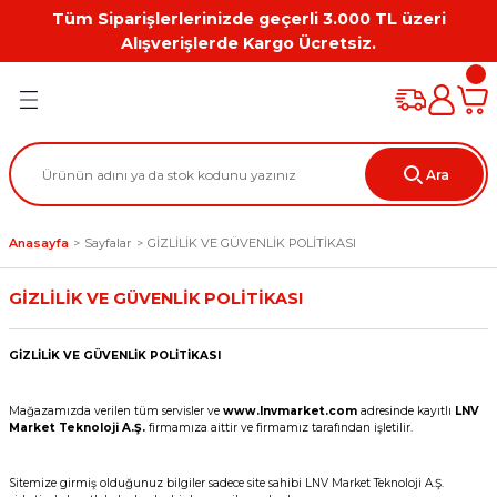
Tüm Siparişlerlerinizde geçerli 3.000 TL üzeri
Geri Dön
Geri Dön
Geri Dön
Geri Dön
Geri Dön
Geri Dön
Alışverişlerde Kargo Ücretsiz.
PC
on
Workstation Aksesuarları
tion
Grafik Kartı
Ara
ation
ihazı
Anasayfa
Sayfalar
GİZLİLİK VE GÜVENLİK POLİTİKASI
 Kılıf
GİZLİLİK VE GÜVENLİK POLİTİKASI
ları
GİZLİLİK VE GÜVENLİK POLİTİKASI
ti
Mağazamızda verilen tüm servisler ve
www.lnvmarket.com
adresinde kayıtlı
LNV
Market Teknoloji A.Ş.
firmamıza aittir ve firmamız tarafından işletilir.
Sitemize girmiş olduğunuz bilgiler sadece site sahibi LNV Market Teknoloji A.Ş.