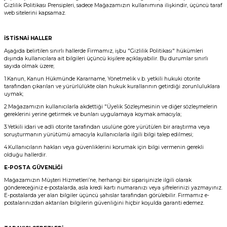
Gizlilik Politikası Prensipleri, sadece Mağazamızın kullanımına ilişkindir, üçüncü taraf
web sitelerini kapsamaz.
İSTİSNAİ HALLER
Aşağıda belirtilen sınırlı hallerde Firmamız, işbu "Gizlilik Politikası" hükümleri
dışında kullanıcılara ait bilgileri üçüncü kişilere açıklayabilir. Bu durumlar sınırlı
sayıda olmak üzere;
1.Kanun, Kanun Hükmünde Kararname, Yönetmelik v.b. yetkili hukuki otorite
tarafından çıkarılan ve yürürlülükte olan hukuk kurallarının getirdiği zorunluluklara
uymak;
2.Mağazamızın kullanıcılarla akdettiği "Üyelik Sözleşmesinin ve diğer sözleşmelerin
gereklerini yerine getirmek ve bunları uygulamaya koymak amacıyla;
3.Yetkili idari ve adli otorite tarafından usulüne göre yürütülen bir araştırma veya
soruşturmanın yürütümü amacıyla kullanıcılarla ilgili bilgi talep edilmesi;
4.Kullanıcıların hakları veya güvenliklerini korumak için bilgi vermenin gerekli
olduğu hallerdir.
E-POSTA GÜVENLİĞİ
Mağazamızın Müşteri Hizmetleri’ne, herhangi bir siparişinizle ilgili olarak
göndereceğiniz e-postalarda, asla kredi kartı numaranızı veya şifrelerinizi yazmayınız.
E-postalarda yer alan bilgiler üçüncü şahıslar tarafından görülebilir. Firmamız e-
postalarınızdan aktarılan bilgilerin güvenliğini hiçbir koşulda garanti edemez.