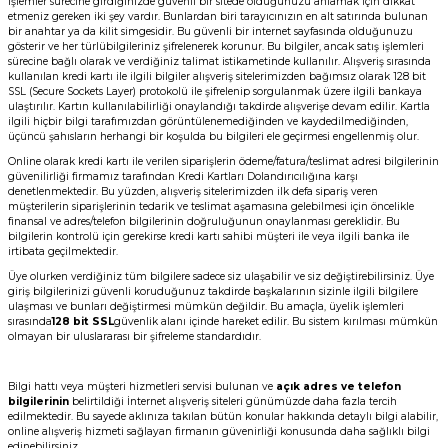
İşlemler sürecine girdiğinizde güvenli bir sitede olduğunuzu anlamak için dikkat
etmeniz gereken iki şey vardır. Bunlardan biri tarayıcınızın en alt satırında bulunan
bir anahtar ya da kilit simgesidir. Bu güvenli bir internet sayfasında olduğunuzu
gösterir ve her türlübilgileriniz şifrelenerek korunur. Bu bilgiler, ancak satış işlemleri
sürecine bağlı olarak ve verdiğiniz talimat istikametinde kullanılır. Alışveriş sırasında
kullanılan kredi kartı ile ilgili bilgiler alışveriş sitelerimizden bağımsız olarak 128 bit
SSL (Secure Sockets Layer) protokolü ile şifrelenip sorgulanmak üzere ilgili bankaya
ulaştırılır. Kartın kullanılabilirliği onaylandığı takdirde alışverişe devam edilir. Kartla
ilgili hiçbir bilgi tarafımızdan görüntülenemediğinden ve kaydedilmediğinden,
üçüncü şahısların herhangi bir koşulda bu bilgileri ele geçirmesi engellenmiş olur.
Online olarak kredi kartı ile verilen siparişlerin ödeme/fatura/teslimat adresi bilgilerinin
güvenilirliği firmamız tarafından Kredi Kartları Dolandırıcılığına karşı
denetlenmektedir. Bu yüzden, alışveriş sitelerimizden ilk defa sipariş veren
müşterilerin siparişlerinin tedarik ve teslimat aşamasına gelebilmesi için öncelikle
finansal ve adres/telefon bilgilerinin doğruluğunun onaylanması gereklidir. Bu
bilgilerin kontrolü için gerekirse kredi kartı sahibi müşteri ile veya ilgili banka ile
irtibata geçilmektedir.
Üye olurken verdiğiniz tüm bilgilere sadece siz ulaşabilir ve siz değiştirebilirsiniz. Üye
giriş bilgilerinizi güvenli koruduğunuz takdirde başkalarının sizinle ilgili bilgilere
ulaşması ve bunları değiştirmesi mümkün değildir. Bu amaçla, üyelik işlemleri
sırasında
128 bit SSL
güvenlik alanı içinde hareket edilir. Bu sistem kırılması mümkün
olmayan bir uluslararası bir şifreleme standardıdır.
Bilgi hattı veya müşteri hizmetleri servisi bulunan ve
açık adres ve telefon
bilgilerinin
belirtildiği İnternet alışveriş siteleri günümüzde daha fazla tercih
edilmektedir. Bu sayede aklınıza takılan bütün konular hakkında detaylı bilgi alabilir,
online alışveriş hizmeti sağlayan firmanın güvenirliği konusunda daha sağlıklı bilgi
edinebilirsiniz.