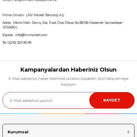
Firma Ünvanı : LNV Market Teknoloji A.Ş.
Adres : Meclis Mah. Derviş Sok. Fuat Özal Plaza No:38/136 Madenler Sancaktepe -
İSTANBUL
Eposta : info@lnvmarket.com
Tel: 0(216) 329 95 99
Kampanyalardan Haberiniz Olsun
E-Mail adresinizi haber listemize ücretsiz kaydedin, bizi takip etmeye
başlayın.
KAYDET
Kurumsal