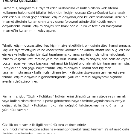
TARAYICI ÇEREZLERİ
Firmamız, mağazamızı ziyaret eden kullanıcılar ve kullanıcıların web sitesini
kullanımı hakkındaki bilgileri teknik bir iletişim dosyası (Çerez-Cookie) kullanarak
elde edebilir. Bahsi geçen teknik iletişim dosyaları, ana bellekte saklanmak üzere bir
internet sitesinin kullanıcının tarayıcısına (browser) gönderdiği küçük metin
dosyalarıdır. Teknik iletişim dosyası site hakkında durum ve tercihleri saklayarak
İnternet'in kullanımını kolaylaştırır.
Teknik iletişim dosyası,siteyi kaç kişinin ziyaret ettiğini, bir kişinin siteyi hangi amaçla,
kaç kez ziyaret ettiğini ve ne kadar sitede kaldıkları hakkında istatistiksel bilgileri elde
etmeye ve kullanıcılar için özel tasarlanmış kullanıcı sayfalarındandinamik olarak
reklam ve içerik üretilmesine yardımcı olur. Teknik iletişim dosyası, ana bellekte veya e-
postanızdan veri veya başkaca herhangi bir kişisel bilgi almak için tasarlanmamıştır.
Tarayıcıların pek çoğu başta teknik iletişim dosyasını kabul eder biçimde
tasarlanmıştır ancak kullanıcılar dilerse teknik iletişim dosyasının gelmemesi veya
teknik iletişim dosyasının gönderildiğinde uyarı verilmesini sağlayacak biçimde
ayarları değiştirebilirler.
Firmamız, işbu "Gizlilik Politikası" hükümlerini dilediği zaman sitede yayınlamak
veya kullanıcılara elektronik posta göndermek veya sitesinde yayınlamak suretiyle
değiştirebilir. Gizlilik Politikası hükümleri değiştiği takdirde, yayınlandığı tarihte
yürürlük kazanır.
Gizlilik politikamız ile ilgili her türlü soru ve önerileriniz
için
info@lnvmarket.com
adresine e-mail gönderebilirsiniz. Firmamız’a ait aşağıdaki
iletişim bilgilerinden ulaşabilirsiniz.