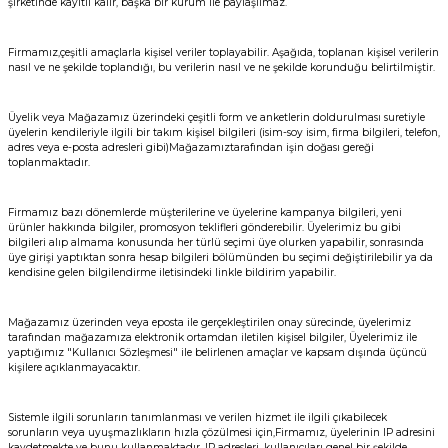
şirketinde kayıtlı kalır, başka bir kurum ile paylaşılmaz.
et
Firmamız,çeşitli amaçlarla kişisel veriler toplayabilir. Aşağıda, toplanan kişisel verilerin
nasıl ve ne şekilde toplandığı, bu verilerin nasıl ve ne şekilde korunduğu belirtilmiştir.
Üyelik veya Mağazamız üzerindeki çeşitli form ve anketlerin doldurulması suretiyle
üyelerin kendileriyle ilgili bir takım kişisel bilgileri (isim-soy isim, firma bilgileri, telefon,
adres veya e-posta adresleri gibi)Mağazamıztarafından işin doğası gereği
toplanmaktadır.
sesuarları
Firmamız bazı dönemlerde müşterilerine ve üyelerine kampanya bilgileri, yeni
ürünler hakkında bilgiler, promosyon teklifleri gönderebilir. Üyelerimiz bu gibi
bilgileri alıp almama konusunda her türlü seçimi üye olurken yapabilir, sonrasında
üye girişi yaptıktan sonra hesap bilgileri bölümünden bu seçimi değiştirilebilir ya da
kendisine gelen bilgilendirme iletisindeki linkle bildirim yapabilir.
Mağazamız üzerinden veya eposta ile gerçekleştirilen onay sürecinde, üyelerimiz
tarafından mağazamıza elektronik ortamdan iletilen kişisel bilgiler, Üyelerimiz ile
yaptığımız "Kullanıcı Sözleşmesi" ile belirlenen amaçlar ve kapsam dışında üçüncü
kişilere açıklanmayacaktır.
Sistemle ilgili sorunların tanımlanması ve verilen hizmet ile ilgili çıkabilecek
sorunların veya uyuşmazlıkların hızla çözülmesi için,Firmamız, üyelerinin IP adresini
kaydetmekte ve bunu kullanmaktadır. IP adresleri, kullanıcıları genel bir şekilde