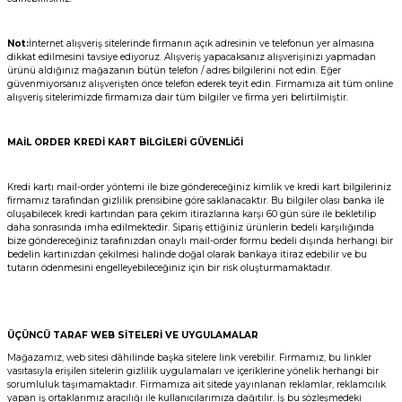
Not:
İnternet alışveriş sitelerinde firmanın açık adresinin ve telefonun yer almasına
dikkat edilmesini tavsiye ediyoruz. Alışveriş yapacaksanız alışverişinizi yapmadan
ürünü aldığınız mağazanın bütün telefon / adres bilgilerini not edin. Eğer
güvenmiyorsanız alışverişten önce telefon ederek teyit edin. Firmamıza ait tüm online
alışveriş sitelerimizde firmamıza dair tüm bilgiler ve firma yeri belirtilmiştir.
MAİL ORDER KREDİ KART BİLGİLERİ GÜVENLİĞİ
Kredi kartı mail-order yöntemi ile bize göndereceğiniz kimlik ve kredi kart bilgileriniz
firmamız tarafından gizlilik prensibine göre saklanacaktır. Bu bilgiler olası banka ile
oluşabilecek kredi kartından para çekim itirazlarına karşı 60 gün süre ile bekletilip
daha sonrasında imha edilmektedir. Sipariş ettiğiniz ürünlerin bedeli karşılığında
bize göndereceğiniz tarafınızdan onaylı mail-order formu bedeli dışında herhangi bir
bedelin kartınızdan çekilmesi halinde doğal olarak bankaya itiraz edebilir ve bu
tutarın ödenmesini engelleyebileceğiniz için bir risk oluşturmamaktadır.
ÜÇÜNCÜ TARAF WEB SİTELERİ VE UYGULAMALAR
Mağazamız, web sitesi dâhilinde başka sitelere link verebilir. Firmamız, bu linkler
vasıtasıyla erişilen sitelerin gizlilik uygulamaları ve içeriklerine yönelik herhangi bir
sorumluluk taşımamaktadır. Firmamıza ait sitede yayınlanan reklamlar, reklamcılık
yapan iş ortaklarımız aracılığı ile kullanıcılarımıza dağıtılır. İş bu sözleşmedeki