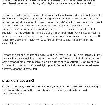
tanımlamak ve kapsamlı demografik bilgi toplamak amacıyla da kullanılabilir.
Firmamız, Üyelik Sözleşmesi ile belirlenen amaçlar ve kapsam dışında da, talep edilen
bilgileri kendisi veya işbirliği içinde olduğu kişiler tarafından doğrudan pazarlama
yapmak amacıyla kullanabilir. Kişisel bilgiler, gerektiğinde kullanıcıyla temas kurmak
için de kullanılabilir.Firmamız tarafından talep edilen bilgiler veya kullanıcı
tarafından sağlanan bilgiler veya Mağazamız üzerinden yapılan işlemlerle ilgili
bilgiler;Firmamız ve işbirliği içinde olduğu kişiler tarafından, "Üyelik Sözleşmesi" ile
belirlenen amaçlar ve kapsam dışında da, üyelerimizin kimliği ifşa edilmeden çeşitli
istatistiksel değerlendirmeler, veri tabanı oluşturma ve pazar araştırmalarında
kullanılabilir.
Firmamız, gizli bilgileri kesinlikle özel ve gizli tutmayı, bunu bir sır saklama yükümü
olarak addetmeyi ve gizliliğin sağlanması ve sürdürülmesi, gizli bilginin tamamının
veya herhangi bir kısmının kamu alanına girmesini veya yetkisiz kullanımını veya
üçüncü bir kişiye ifşasını önlemek için gerekli tüm tedbirleri almayı ve gerekli özeni
göstermeyi taahhüt etmektedir.
KREDİ KARTI GÜVENLİĞİ
Firmamız, alışveriş sitelerimizden alışveriş yapan kredi kartı sahiplerinin güvenliğini
ilk planda tutmaktadır. Kredi kartı bilgileriniz hiçbir şekilde sistemimizde
saklanmamaktadır.