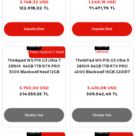
2.148,32 USD
1.249,16 USD
21QV000YTX
et
122.918,02 TL
71.471,79 TL
Sepete Ekle
Sepete Ekle
Tükendi
Tükendi
Lenovo
Lenovo
sesuarları
Peşin Fiyatına 2 Taksit
Thinkpad WS P16 G3 Ultra 7
ThinkPad WS P16 G3 Ultra 9
265HX 64GB 1TB RTX PRO
285HX 64GB 1TB RTX PRO
3000 Blackwell Nesil 12GB
4000 Blackwell 16GB GDDR7
GDDR7 W11P
W11P
3.750,00 USD
5.410,08 USD
214.559,55 TL
309.542,49 TL
Stokta Yok
Stokta Yok
Tükendi
Tükendi