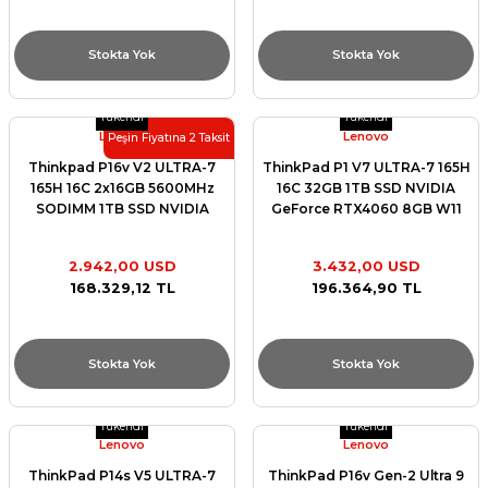
Stokta Yok
Stokta Yok
Tükendi
Tükendi
Lenovo
Lenovo
Peşin Fiyatına 2 Taksit
Thinkpad P16v V2 ULTRA-7
ThinkPad P1 V7 ULTRA-7 165H
165H 16C 2x16GB 5600MHz
16C 32GB 1TB SSD NVIDIA
SODIMM 1TB SSD NVIDIA
GeForce RTX4060 8GB W11
RTX2000ADA 8GB W11 PRO
PRO
16in 21KX001MTX
2.942,00 USD
3.432,00 USD
168.329,12 TL
196.364,90 TL
Stokta Yok
Stokta Yok
Tükendi
Tükendi
Lenovo
Lenovo
ThinkPad P14s V5 ULTRA-7
ThinkPad P16v Gen-2 Ultra 9