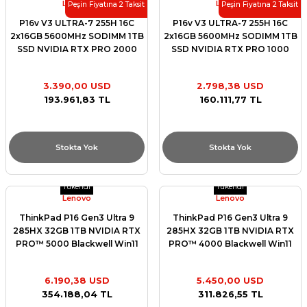
Lenovo
Lenovo
Peşin Fiyatına 2 Taksit
Peşin Fiyatına 2 Taksit
P16v V3 ULTRA-7 255H 16C
P16v V3 ULTRA-7 255H 16C
2x16GB 5600MHz SODIMM 1TB
2x16GB 5600MHz SODIMM 1TB
SSD NVIDIA RTX PRO 2000
SSD NVIDIA RTX PRO 1000
BLACKWELL 8GB W11 PRO 16in
BLACKWELL 8GB W11 PRO 16in
21RS000BTX
21RS0006TX
3.390,00 USD
2.798,38 USD
193.961,83 TL
160.111,77 TL
Stokta Yok
Stokta Yok
Tükendi
Tükendi
Lenovo
Lenovo
ThinkPad P16 Gen3 Ultra 9
ThinkPad P16 Gen3 Ultra 9
285HX 32GB 1TB NVIDIA RTX
285HX 32GB 1TB NVIDIA RTX
PRO™ 5000 Blackwell Win11
PRO™ 4000 Blackwell Win11
Pro 21RQCTO2
Pro 21RQCTO1
6.190,38 USD
5.450,00 USD
354.188,04 TL
311.826,55 TL