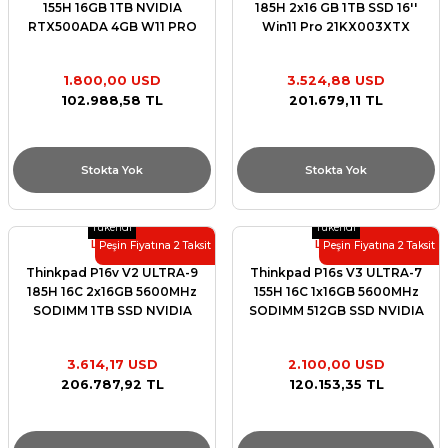
155H 16GB 1TB NVIDIA
185H 2x16 GB 1TB SSD 16''
RTX500ADA 4GB W11 PRO
Win11 Pro 21KX003XTX
21G2004TTX
1.800,00 USD
3.524,88 USD
102.988,58 TL
201.679,11 TL
Stokta Yok
Stokta Yok
Tükendi
Tükendi
Lenovo
Lenovo
Peşin Fiyatına 2 Taksit
Peşin Fiyatına 2 Taksit
Thinkpad P16v V2 ULTRA-9
Thinkpad P16s V3 ULTRA-7
185H 16C 2x16GB 5600MHz
155H 16C 1x16GB 5600MHz
SODIMM 1TB SSD NVIDIA
SODIMM 512GB SSD NVIDIA
RTX3000ADA 8GB W11 PRO
RTX500ADA 4GB W11 PRO
21KX001STX
21KS0000TX
3.614,17 USD
2.100,00 USD
206.787,92 TL
120.153,35 TL