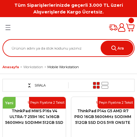
Tüm Siparişlerlerinizde geçerli 3.000 TL üzeri
Geri Dön
Geri Dön
Geri Dön
Geri Dön
Geri Dön
Geri Dön
Alışverişlerde Kargo Ücretsiz.
PC
on
Workstation Aksesuarları
tion
Grafik Kartı
Ara
ation
ihazı
Anasayfa
Workstation
Mobile Workstation
 Kılıf
ları
SIRALA
ti
Lenovo
Lenovo
Yeni
Peşin Fiyatına 2 Taksit
Peşin Fiyatına 2 Taksit
ThinkPad MWS P16s V4
ThinkPad P14s G5 AMD R7
ULTRA-7 255H 16C 1x16GB
PRO 16GB 5600MHz SODIMM
5600MHz SODIMM 512GB SSD
512GB SSD DOS 5YR ONSITE
NVIDIA RTX PRO 500
GARANTİ 21MFS2MQ00
BLACKWELL 6GB W11 PRO 16in