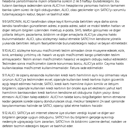
hesabına yansıtılmasına ilişkin ortalama sürecin 2 ile 3 haftayı bulabileceğini, bu
tutarın bankaya iadesinden sonra ALICI’nın hesaplarına yansıması halinin tamamen
banka işlem süreci ile ilgili olduğundan, ALICI, olası gecikmeler için SATICI’yı sorumlu
tutamayacağını kabul, beyan ve taahhüt eder.
9.9.SATICININ, ALICI tarafından siteye kayıt formunda belirtilen veya daha sonra
kendisi tarafından güncellenen adresi, e-posta adresi, sabit ve mobil telefon hatları ve
diğer iletişim bilgileri üzerinden mektup, e-posta, SMS, telefon görüşmesi ve diğer
yollarla iletişim, pazarlama, bildirim ve diğer amaçlarla ALICI’ya ulaşma hakkı
bulunmaktadır. ALICI, işbu sözleşmeyi kabul etmekle SATICI’nın kendisine yönelik
yukarıda belirtilen iletişim faaliyetlerinde bulunabileceğini kabul ve beyan etmektedir.
9.10.ALICI, sözleşme konusu mal/hizmeti teslim almadan önce muayene edecek; ezik,
kırık, ambalajı yırtılmış vb. hasarlı ve ayıplı mal/hizmeti kargo şirketinden teslim
almayacaktır. Teslim alınan mal/hizmetin hasarsız ve sağlam olduğu kabul edilecektir.
Teslimden sonra mal/hizmetin özenle korunması borcu, ALICI’ya aittir. Cayma hakkı
kullanılacaksa mal/hizmet kullanılmamalıdır. Fatura iade edilmelidir.
9.11.ALICI ile sipariş esnasında kullanılan kredi kartı hamilinin aynı kişi olmaması veya
ürünün ALICI’ya tesliminden evvel, siparişte kullanılan kredi kartına ilişkin güvenlik
açığı tespit edilmesi halinde, SATICI, kredi kartı hamiline ilişkin kimlik ve iletişim
bilgilerini, siparişte kullanılan kredi kartının bir önceki aya ait ekstresini yahut kart
hamilinin bankasından kredi kartının kendisine ait olduğuna ilişkin yazıyı ibraz
etmesini ALICI’dan talep edebilir. ALICI’nın talebe konu bilgi/belgeleri temin etmesine
kadar geçecek sürede sipariş dondurulacak olup, mezkur taleplerin 24 saat içerisinde
karşılanmaması halinde ise SATICI, siparişi iptal etme hakkını haizdir.
9.12.ALICI, SATICI’ya ait internet sitesine üye olurken verdiği kişisel ve diğer sair
bilgilerin gerçeğe uygun olduğunu, SATICI’nın bu bilgilerin gerçeğe aykırılığı
nedeniyle uğrayacağı tüm zararları, SATICI’nın ilk bildirimi üzerine derhal, nakden ve
defaten tazmin edeceğini beyan ve taahhüt eder.