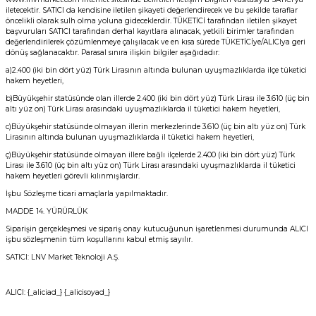
iletecektir. SATICI da kendisine iletilen şikayeti değerlendirecek ve bu şekilde taraflar
öncelikli olarak sulh olma yoluna gideceklerdir. TÜKETİCİ tarafından iletilen şikayet
başvuruları SATICI tarafından derhal kayıtlara alınacak, yetkili birimler tarafından
değerlendirilerek çözümlenmeye çalışılacak ve en kısa sürede TÜKETİCİye/ALICIya geri
dönüş sağlanacaktır. Parasal sınıra ilişkin bilgiler aşağıdadır:
a)2.400 (iki bin dört yüz) Türk Lirasının altında bulunan uyuşmazlıklarda ilçe tüketici
hakem heyetleri,
b)Büyükşehir statüsünde olan illerde 2.400 (iki bin dört yüz) Türk Lirası ile 3.610 (üç bin
altı yüz on) Türk Lirası arasındaki uyuşmazlıklarda il tüketici hakem heyetleri,
c)Büyükşehir statüsünde olmayan illerin merkezlerinde 3.610 (üç bin altı yüz on) Türk
Lirasının altında bulunan uyuşmazlıklarda il tüketici hakem heyetleri,
ç)Büyükşehir statüsünde olmayan illere bağlı ilçelerde 2.400 (iki bin dört yüz) Türk
Lirası ile 3.610 (üç bin altı yüz on) Türk Lirası arasındaki uyuşmazlıklarda il tüketici
hakem heyetleri görevli kılınmışlardır.
İşbu Sözleşme ticari amaçlarla yapılmaktadır.
MADDE 14. YÜRÜRLÜK
Siparişin gerçekleşmesi ve sipariş onay kutucuğunun işaretlenmesi durumunda ALICI
işbu sözleşmenin tüm koşullarını kabul etmiş sayılır.
SATICI: LNV Market Teknoloji A.Ş.
ALICI: {_aliciad_} {_alicisoyad_}