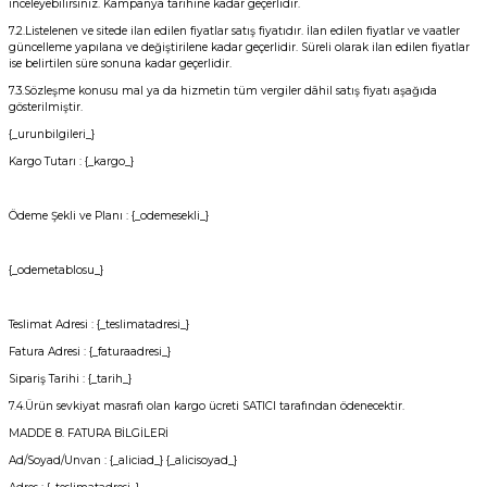
inceleyebilirsiniz. Kampanya tarihine kadar geçerlidir.
7.2.Listelenen ve sitede ilan edilen fiyatlar satış fiyatıdır. İlan edilen fiyatlar ve vaatler
güncelleme yapılana ve değiştirilene kadar geçerlidir. Süreli olarak ilan edilen fiyatlar
ise belirtilen süre sonuna kadar geçerlidir.
7.3.Sözleşme konusu mal ya da hizmetin tüm vergiler dâhil satış fiyatı aşağıda
gösterilmiştir.
{_urunbilgileri_}
Kargo Tutarı : {_kargo_}
Ödeme Şekli ve Planı : {_odemesekli_}
{_odemetablosu_}
Teslimat Adresi : {_teslimatadresi_}
Fatura Adresi : {_faturaadresi_}
Sipariş Tarihi : {_tarih_}
7.4.Ürün sevkiyat masrafı olan kargo ücreti SATICI tarafından ödenecektir.
MADDE 8. FATURA BİLGİLERİ
Ad/Soyad/Unvan : {_aliciad_} {_alicisoyad_}