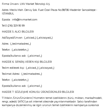
Firma Ünvanı :LNV Market Teknoloji A.Ş.
Adres :Meclis Mah. Derviş Sok. Fuat Özal Plaza No:38/136 Madenler Sancaktepe -
İSTANBUL
Eposta : info@lnvmarket.com
Tel:0 (216) 329 95 99
MADDE 5. ALICI BİLGİLERİ
Ad/Soyad/Unvan : {_aliciad_} {_alicisoyad_}
Adres : {_teslimatadresi_}
Telefon : {_alicitelefon_}
Eposta/kullanıcı adı : {_alicimail_}
MADDE 6. SİPARİŞ VEREN KİŞİ BİLGİLERİ
Teslim edilecek kişi : {_aliciad_} {_alicisoyad_}
Teslimat Adresi : {_teslimatadresi_}
Telefon : {_alicitelefon_}
Eposta/kullanıcı adı : {_alicimail_}
MADDE 7. SÖZLEŞME KONUSU ÜRÜN/ÜRÜNLER BİLGİLERİ
7.1.Malın /Ürün/Ürünlerin/ Hizmetin temel özelliklerini (türü, miktarı, marka/modeli,
rengi, adedi) SATICI’ya ait internet sitesinde yayınlanmaktadır. Satıcı tarafından
kampanya düzenlenmiş ise ilgili ürünün temel özelliklerini kampanya süresince