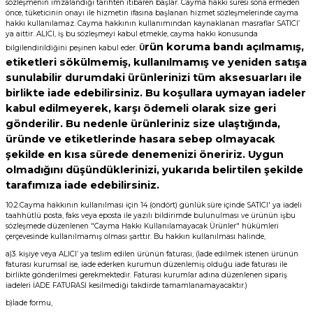
sözleşmenin imzalandığı tarihten itibaren başlar. Cayma hakkı süresi sona ermeden
önce, tüketicinin onayı ile hizmetin ifasına başlanan hizmet sözleşmelerinde cayma
hakkı kullanılamaz. Cayma hakkının kullanımından kaynaklanan masraflar SATICI’
ya aittir. ALICI, iş bu sözleşmeyi kabul etmekle, cayma hakkı konusunda
rün koruma bandı açılmamış,
bilgilendirildiğini peşinen kabul eder.
Ü
etiketleri sökülmemiş, kullanılmamış ve yeniden satışa
sunulabilir durumdaki ürünlerinizi tüm aksesuarları ile
birlikte iade edebilirsiniz. Bu koşullara uymayan iadeler
kabul edilmeyerek, karşı ödemeli olarak size geri
gönderilir. Bu nedenle ürünleriniz size ulaştığında,
üründe ve etiketlerinde hasara sebep olmayacak
şekilde en kısa sürede denemenizi öneririz. Uygun
olmadığını düşündüklerinizi, yukarıda belirtilen şekilde
tarafımıza iade edebilirsiniz.
10.2.Cayma hakkının kullanılması için 14 (ondört) günlük süre içinde SATICI' ya iadeli
taahhütlü posta, faks veya eposta ile yazılı bildirimde bulunulması ve ürünün işbu
sözleşmede düzenlenen "Cayma Hakkı Kullanılamayacak Ürünler" hükümleri
çerçevesinde kullanılmamış olması şarttır. Bu hakkın kullanılması halinde,
a)3. kişiye veya ALICI’ ya teslim edilen ürünün faturası, (İade edilmek istenen ürünün
faturası kurumsal ise, iade ederken kurumun düzenlemiş olduğu iade faturası ile
birlikte gönderilmesi gerekmektedir. Faturası kurumlar adına düzenlenen sipariş
iadeleri İADE FATURASI kesilmediği takdirde tamamlanamayacaktır.)
b)İade formu,