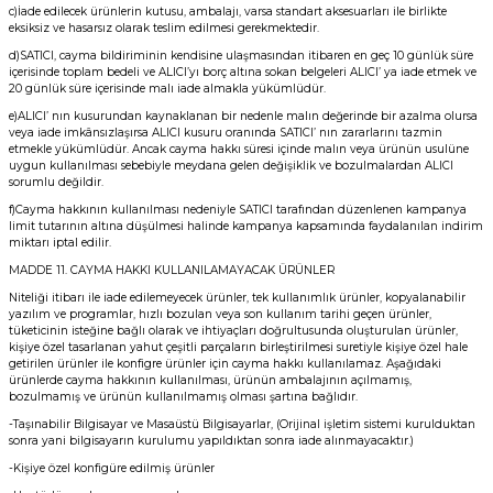
c)İade edilecek ürünlerin kutusu, ambalajı, varsa standart aksesuarları ile birlikte
eksiksiz ve hasarsız olarak teslim edilmesi gerekmektedir.
d)SATICI, cayma bildiriminin kendisine ulaşmasından itibaren en geç 10 günlük süre
içerisinde toplam bedeli ve ALICI’yı borç altına sokan belgeleri ALICI’ ya iade etmek ve
20 günlük süre içerisinde malı iade almakla yükümlüdür.
e)ALICI’ nın kusurundan kaynaklanan bir nedenle malın değerinde bir azalma olursa
veya iade imkânsızlaşırsa ALICI kusuru oranında SATICI’ nın zararlarını tazmin
etmekle yükümlüdür. Ancak cayma hakkı süresi içinde malın veya ürünün usulüne
uygun kullanılması sebebiyle meydana gelen değişiklik ve bozulmalardan ALICI
sorumlu değildir.
f)Cayma hakkının kullanılması nedeniyle SATICI tarafından düzenlenen kampanya
limit tutarının altına düşülmesi halinde kampanya kapsamında faydalanılan indirim
miktarı iptal edilir.
MADDE 11. CAYMA HAKKI KULLANILAMAYACAK ÜRÜNLER
Niteliği itibarı ile iade edilemeyecek ürünler, tek kullanımlık ürünler, kopyalanabilir
yazılım ve programlar, hızlı bozulan veya son kullanım tarihi geçen ürünler,
tüketicinin isteğine bağlı olarak ve ihtiyaçları doğrultusunda oluşturulan ürünler,
kişiye özel tasarlanan yahut çeşitli parçaların birleştirilmesi suretiyle kişiye özel hale
getirilen ürünler ile konfigre ürünler için cayma hakkı kullanılamaz. Aşağıdaki
ürünlerde cayma hakkının kullanılması, ürünün ambalajının açılmamış,
bozulmamış ve ürünün kullanılmamış olması şartına bağlıdır.
-Taşınabilir Bilgisayar ve Masaüstü Bilgisayarlar, (Orijinal işletim sistemi kurulduktan
sonra yani bilgisayarın kurulumu yapıldıktan sonra iade alınmayacaktır.)
-Kişiye özel konfigüre edilmiş ürünler