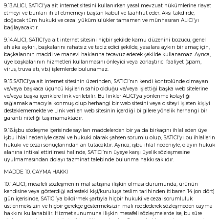
9.13.ALICI, SATICI’ya ait internet sitesini kullanırken yasal mevzuat hükümlerine riayet
etmeyi ve bunları ihlal etmemeyi baştan kabul ve taahhüt eder. Aksi takdirde,
doğacak tüm hukuki ve cezai yükümlülükler tamamen ve münhasıran ALICI’yı
bağlayacaktır.
9.14.ALICI, SATICI’ya ait internet sitesini hiçbir şekilde kamu düzenini bozucu, genel
ahlaka aykırı, başkalarını rahatsız ve taciz edici şekilde, yasalara aykırı bir amaç için,
başkalarının maddi ve manevi haklarına tecavüz edecek şekilde kullanamaz. Ayrıca,
üye başkalarının hizmetleri kullanmasını önleyici veya zorlaştırıcı faaliyet (spam,
virus, truva atı, vb.) işlemlerde bulunamaz.
9.15.SATICI’ya ait internet sitesinin üzerinden, SATICI’nın kendi kontrolünde olmayan
ve/veya başkaca üçüncü kişilerin sahip olduğu ve/veya işlettiği başka web sitelerine
ve/veya başka içeriklere link verilebilir. Bu linkler ALICI’ya yönlenme kolaylığı
sağlamak amacıyla konmuş olup herhangi bir web sitesini veya o siteyi işleten kişiyi
desteklememekte ve Link verilen web sitesinin içerdiği bilgilere yönelik herhangi bir
garanti niteliği taşımamaktadır.
9.16.İşbu sözleşme içerisinde sayılan maddelerden bir ya da birkaçını ihlal eden üye
işbu ihlal nedeniyle cezai ve hukuki olarak şahsen sorumlu olup, SATICI’yı bu ihlallerin
hukuki ve cezai sonuçlarından ari tutacaktır. Ayrıca; işbu ihlal nedeniyle, olayın hukuk
alanına intikal ettirilmesi halinde, SATICI’nın üyeye karşı üyelik sözleşmesine
uyulmamasından dolayı tazminat talebinde bulunma hakkı saklıdır.
MADDE 10. CAYMA HAKKI
10.1.ALICI; mesafeli sözleşmenin mal satışına ilişkin olması durumunda, ürünün
kendisine veya gösterdiği adresteki kişi/kuruluşa teslim tarihinden itibaren 14 (on dört)
gün içerisinde, SATICI’ya bildirmek şartıyla hiçbir hukuki ve cezai sorumluluk
üstlenmeksizin ve hiçbir gerekçe göstermeksizin malı reddederek sözleşmeden cayma
hakkını kullanabilir. Hizmet sunumuna ilişkin mesafeli sözleşmelerde ise, bu süre