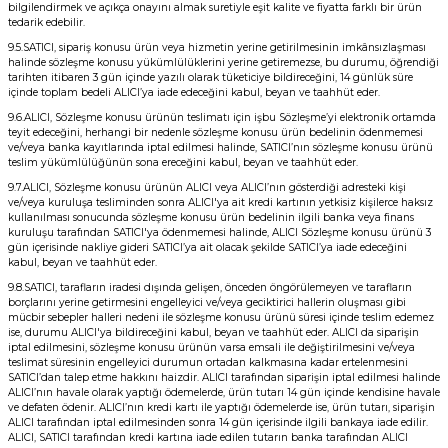
bilgilendirmek ve açıkça onayını almak suretiyle eşit kalite ve fiyatta farklı bir ürün
tedarik edebilir.
9.5.SATICI, sipariş konusu ürün veya hizmetin yerine getirilmesinin imkânsızlaşması
halinde sözleşme konusu yükümlülüklerini yerine getiremezse, bu durumu, öğrendiği
tarihten itibaren 3 gün içinde yazılı olarak tüketiciye bildireceğini, 14 günlük süre
içinde toplam bedeli ALICI’ya iade edeceğini kabul, beyan ve taahhüt eder.
9.6.ALICI, Sözleşme konusu ürünün teslimatı için işbu Sözleşme’yi elektronik ortamda
teyit edeceğini, herhangi bir nedenle sözleşme konusu ürün bedelinin ödenmemesi
ve/veya banka kayıtlarında iptal edilmesi halinde, SATICI’nın sözleşme konusu ürünü
teslim yükümlülüğünün sona ereceğini kabul, beyan ve taahhüt eder.
9.7.ALICI, Sözleşme konusu ürünün ALICI veya ALICI’nın gösterdiği adresteki kişi
ve/veya kuruluşa tesliminden sonra ALICI'ya ait kredi kartının yetkisiz kişilerce haksız
kullanılması sonucunda sözleşme konusu ürün bedelinin ilgili banka veya finans
kuruluşu tarafından SATICI'ya ödenmemesi halinde, ALICI Sözleşme konusu ürünü 3
gün içerisinde nakliye gideri SATICI’ya ait olacak şekilde SATICI’ya iade edeceğini
kabul, beyan ve taahhüt eder.
9.8.SATICI, tarafların iradesi dışında gelişen, önceden öngörülemeyen ve tarafların
borçlarını yerine getirmesini engelleyici ve/veya geciktirici hallerin oluşması gibi
mücbir sebepler halleri nedeni ile sözleşme konusu ürünü süresi içinde teslim edemez
ise, durumu ALICI'ya bildireceğini kabul, beyan ve taahhüt eder. ALICI da siparişin
iptal edilmesini, sözleşme konusu ürünün varsa emsali ile değiştirilmesini ve/veya
teslimat süresinin engelleyici durumun ortadan kalkmasına kadar ertelenmesini
SATICI’dan talep etme hakkını haizdir. ALICI tarafından siparişin iptal edilmesi halinde
ALICI’nın havale olarak yaptığı ödemelerde, ürün tutarı 14 gün içinde kendisine havale
ve defaten ödenir. ALICI’nın kredi kartı ile yaptığı ödemelerde ise, ürün tutarı, siparişin
ALICI tarafından iptal edilmesinden sonra 14 gün içerisinde ilgili bankaya iade edilir.
ALICI, SATICI tarafından kredi kartına iade edilen tutarın banka tarafından ALICI