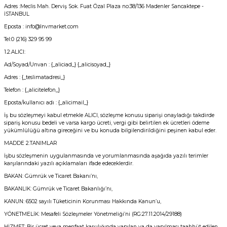
Adres :Meclis Mah. Derviş Sok. Fuat Özal Plaza no:38/136 Madenler Sancaktepe -
et
İSTANBUL
Eposta : info@lnvmarket.com
Tel:0 (216) 329 95 99
1.2.ALICI:
Ad/Soyad/Unvan : {_aliciad_} {_alicisoyad_}
Adres : {_teslimatadresi_}
sesuarları
Telefon : {_alicitelefon_}
Eposta/kullanıcı adı : {_alicimail_}
İş bu sözleşmeyi kabul etmekle ALICI, sözleşme konusu siparişi onayladığı takdirde
sipariş konusu bedeli ve varsa kargo ücreti, vergi gibi belirtilen ek ücretleri ödeme
yükümlülüğü altına gireceğini ve bu konuda bilgilendirildiğini peşinen kabul eder.
MADDE 2.TANIMLAR
İşbu sözleşmenin uygulanmasında ve yorumlanmasında aşağıda yazılı terimler
karşılarındaki yazılı açıklamaları ifade edeceklerdir.
BAKAN: Gümrük ve Ticaret Bakanı’nı,
BAKANLIK: Gümrük ve Ticaret Bakanlığı’nı,
KANUN: 6502 sayılı Tüketicinin Korunması Hakkında Kanun’u,
YÖNETMELİK: Mesafeli Sözleşmeler Yönetmeliği’ni (RG:27.11.2014/29188)
HİZMET: Bir ücret veya menfaat karşılığında yapılan ya da yapılması taahhüt edilen