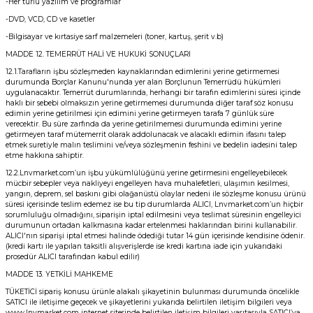
-Her türlü yazılım ve programlar
-DVD, VCD, CD ve kasetler
-Bilgisayar ve kırtasiye sarf malzemeleri (toner, kartuş, şerit v.b)
MADDE 12. TEMERRÜT HALİ VE HUKUKİ SONUÇLARI
12.1.Tarafların işbu sözleşmeden kaynaklarından edimlerini yerine getirmemesi
durumunda Borçlar Kanunu'nunda yer alan Borçlunun Temerrüdü hükümleri
uygulanacaktır. Temerrüt durumlarında, herhangi bir tarafın edimlerini süresi içinde
haklı bir sebebi olmaksızın yerine getirmemesi durumunda diğer taraf söz konusu
edimin yerine getirilmesi için edimini yerine getirmeyen tarafa 7 günlük süre
verecektir. Bu süre zarfında da yerine getirilmemesi durumunda edimini yerine
getirmeyen taraf mütemerrit olarak addolunacak ve alacaklı edimin ifasını talep
etmek suretiyle malın teslimini ve/veya sözleşmenin feshini ve bedelin iadesini talep
etme hakkına sahiptir.
12.2.Lnvmarket.com’un işbu yükümlülüğünü yerine getirmesini engelleyebilecek
mücbir sebepler veya nakliyeyi engelleyen hava muhalefetleri, ulaşımın kesilmesi,
yangın, deprem, sel baskını gibi olağanüstü olaylar nedeni ile sözleşme konusu ürünü
süresi içerisinde teslim edemez ise bu tip durumlarda ALICI, Lnvmarket.com’un hiçbir
sorumluluğu olmadığını, siparişin iptal edilmesini veya teslimat süresinin engelleyici
durumunun ortadan kalkmasına kadar ertelenmesi haklarından birini kullanabilir.
ALICI'nın siparişi iptal etmesi halinde ödediği tutar 14 gün içerisinde kendisine ödenir.
(kredi kartı ile yapılan taksitli alışverişlerde ise kredi kartına iade için yukarıdaki
prosedür ALICI tarafından kabul edilir)
MADDE 13. YETKİLİ MAHKEME
TÜKETİCİ sipariş konusu ürünle alakalı şikayetinin bulunması durumunda öncelikle
SATICI ile iletişime geçecek ve şikayetlerini yukarıda belirtilen iletişim bilgileri veya
www.lnvmarket.com internet sitesinde belirtilen iletişim bilgileri vasıtasıyla SATICI’ya