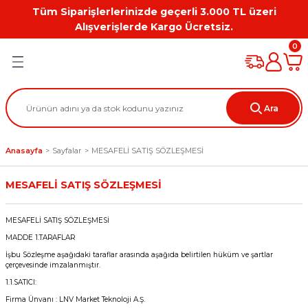
Tüm Siparişlerlerinizde geçerli 3.000 TL üzeri
Geri Dön
Geri Dön
Geri Dön
Geri Dön
Geri Dön
Geri Dön
Alışverişlerde Kargo Ücretsiz.
0
PC
on
Workstation Aksesuarları
tion
Grafik Kartı
Ara
ation
ihazı
Anasayfa
Sayfalar
MESAFELİ SATIŞ SÖZLEŞMESİ
 Kılıf
MESAFELİ SATIŞ SÖZLEŞMESİ
ları
MESAFELİ SATIŞ SÖZLEŞMESİ
ti
MADDE 1.TARAFLAR
İşbu Sözleşme aşağıdaki taraflar arasında aşağıda belirtilen hüküm ve şartlar
çerçevesinde imzalanmıştır.
1.1.SATICI:
Firma Ünvanı : LNV Market Teknoloji A.Ş.