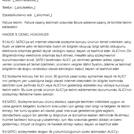
Adres : {_teslimatadresi_}
Telefon : {_alicitelefon_}
Eposta/kullanıcı adı : {_alicimail_}
Fatura teslim : Fatura sipariş teslimatı sırasında fatura adresine sipariş ile birlikte teslim
edilecektir.
MADDE 9. GENEL HÜKÜMLER
9.1.ALICI, SATICI’ya ait internet sitesinde sözleşme konusu ürünün temel nitelikleri, satış
fiyatı ve ödeme şekli ile teslimata ilişkin ön bilgileri okuyup, bilgi sahibi olduğunu,
elektronik ortamda gerekli teyidi verdiğini kabul, beyan ve taahhüt eder. ALICI’nın; Ön
Bilgilendirmeyi elektronik ortamda teyit etmesi, mesafeli satış sözleşmesinin
kurulmasından evvel, SATICI tarafından ALICI' ya verilmesi gereken adresi, siparişi
verilen ürünlere ait temel özellikleri, ürünlerin vergiler dâhil fiyatını, ödeme ve teslimat
bilgilerini de doğru ve eksiksiz olarak edindiğini kabul, beyan ve taahhüt eder.
9.2.Sözleşme konusu her bir ürün, 30 günlük yasal süreyi aşmamak kaydı ile ALICI'
nın yerleşim yeri uzaklığına bağlı olarak internet sitesindeki ön bilgiler kısmında
belirtilen süre zarfında ALICI veya ALICI’nın gösterdiği adresteki kişi ve/veya kuruluşa
teslim edilir. Bu süre içinde ürünün ALICI’ya teslim edilememesi durumunda, ALICI’nın
sözleşmeyi feshetme hakkı saklıdır.
9.3.SATICI, Sözleşme konusu ürünü eksiksiz, siparişte belirtilen niteliklere uygun ve
varsa garanti belgeleri, kullanım kılavuzları işin gereği olan bilgi ve belgeler ile teslim
etmeyi, her türlü ayıptan arî olarak yasal mevzuat gereklerine göre sağlam,
standartlara uygun bir şekilde işi doğruluk ve dürüstlük esasları dâhilinde ifa etmeyi,
hizmet kalitesini koruyup yükseltmeyi, işin ifası sırasında gerekli dikkat ve özeni
göstermeyi, ihtiyat ve öngörü ile hareket etmeyi kabul, beyan ve taahhüt eder.
9.4.SATICI, sözleşmeden doğan ifa yükümlülüğünün süresi dolmadan ALICI’yı