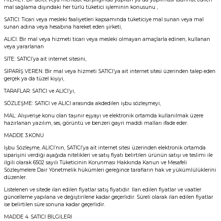
mal sağlama dışındaki her türlü tüketici işleminin konusunu ,
SATICI: Ticari veya mesleki faaliyetleri kapsamında tüketiciye mal sunan veya mal
sunan adına veya hesabına hareket eden şirketi,
ALICI: Bir mal veya hizmeti ticari veya mesleki olmayan amaçlarla edinen, kullanan
veya yararlanan
SİTE: SATICI’ya ait internet sitesini,
SİPARİŞ VEREN: Bir mal veya hizmeti SATICI’ya ait internet sitesi üzerinden talep eden
gerçek ya da tüzel kişiyi,
TARAFLAR: SATICI ve ALICI’yı,
SÖZLEŞME: SATICI ve ALICI arasında akdedilen işbu sözleşmeyi,
MAL: Alışverişe konu olan taşınır eşyayı ve elektronik ortamda kullanılmak üzere
hazırlanan yazılım, ses, görüntü ve benzeri gayri maddi malları ifade eder.
MADDE 3.KONU
İşbu Sözleşme, ALICI’nın, SATICI’ya ait internet sitesi üzerinden elektronik ortamda
siparişini verdiği aşağıda nitelikleri ve satış fiyatı belirtilen ürünün satışı ve teslimi ile
ilgili olarak 6502 sayılı Tüketicinin Korunması Hakkında Kanun ve Mesafeli
Sözleşmelere Dair Yönetmelik hükümleri gereğince tarafların hak ve yükümlülüklerini
düzenler.
Listelenen ve sitede ilan edilen fiyatlar satış fiyatıdır. İlan edilen fiyatlar ve vaatler
güncelleme yapılana ve değiştirilene kadar geçerlidir. Süreli olarak ilan edilen fiyatlar
ise belirtilen süre sonuna kadar geçerlidir.
MADDE 4. SATICI BİLGİLERİ