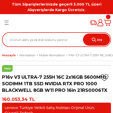
Tüm Siparişlerlerinizde geçerli 3.000 TL üzeri
Geri Dön
Geri Dön
Geri Dön
Geri Dön
Geri Dön
Geri Dön
Alışverişlerde Kargo Ücretsiz.
PC
on
Workstation Aksesuarları
tion
Grafik Kartı
Ara
ation
ihazı
Anasayfa
Workstation
Mobile Workstation
P16v V3 ULTRA-7 255H 16C 2x1
 Kılıf
Yeni
ları
P16v V3 ULTRA-7 255H 16C 2x16GB 5600MHz
ti
SODIMM 1TB SSD NVIDIA RTX PRO 1000
BLACKWELL 8GB W11 PRO 16in 21RS0006TX
160.053,34 TL
Lenovo Türkiye Yetkili Satış Noktası Orijinal Ürün,