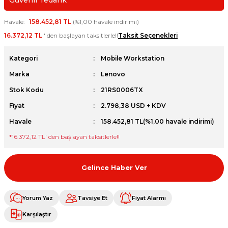
Güvenli Tedarik
et
Havale
158.452,81 TL
(%1,00 havale indirimi)
16.372,12 TL
' den başlayan taksitlerle!!
Taksit Seçenekleri
Kategori
Mobile Workstation
Marka
Lenovo
sesuarları
Stok Kodu
21RS0006TX
Fiyat
2.798,38 USD + KDV
Havale
158.452,81 TL
(%1,00 havale indirimi)
*
16.372,12 TL
' den başlayan taksitlerle!!
Gelince Haber Ver
Yorum Yaz
Tavsiye Et
Fiyat Alarmı
Karşılaştır