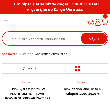
Tüm Siparişlerlerinizde geçerli 3.000 TL üzeri
Geri Dön
Geri Dön
Geri Dön
Geri Dön
Geri Dön
Geri Dön
Alışverişlerde Kargo Ücretsiz.
PC
on
Workstation Aksesuarları
tion
Grafik Kartı
Ara
ation
ihazı
Anasayfa
Aksesuar
Workstation Aksesuarları
 Kılıf
ları
SIRALA
ti
Lenovo
Lenovo
ThinkSystem V2 750W
ThinkStation Mini DP to DP
PLATINUM HOT SWAP
Adapter 4X90Q93975
POWER SUPPLY 4P57A75972