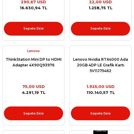
290,67 USD
22,00 USD
et
16.630,94 TL
1.258,75 TL
Sepete Ekle
Sepete Ekle
Lenovo
sesuarları
ThinkStation Mini DP to HDMI
Lenovo Nvidia RTX4000 Ada
Adapter 4X90Q93976
20GB 4DP LE Grafik Kartı
5V11J75462
75,00 USD
1.925,00 USD
4.291,19 TL
110.140,57 TL
Sepete Ekle
Sepete Ekle
Tükendi