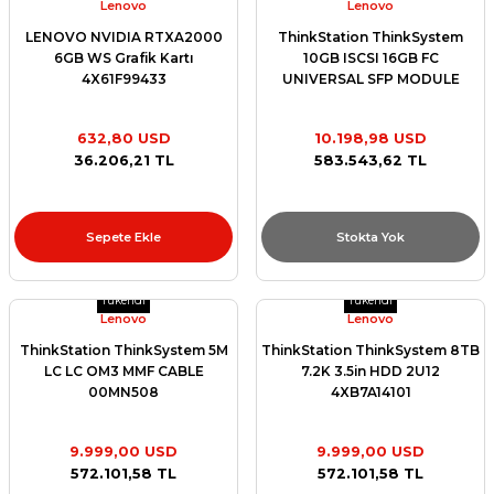
Lenovo
Lenovo
LENOVO NVIDIA RTXA2000
ThinkStation ThinkSystem
6GB WS Grafik Kartı
10GB ISCSI 16GB FC
4X61F99433
UNIVERSAL SFP MODULE
4M17A13527
632,80 USD
10.198,98 USD
36.206,21 TL
583.543,62 TL
Sepete Ekle
Stokta Yok
Tükendi
Tükendi
Lenovo
Lenovo
ThinkStation ThinkSystem 5M
ThinkStation ThinkSystem 8TB
LC LC OM3 MMF CABLE
7.2K 3.5in HDD 2U12
00MN508
4XB7A14101
9.999,00 USD
9.999,00 USD
572.101,58 TL
572.101,58 TL