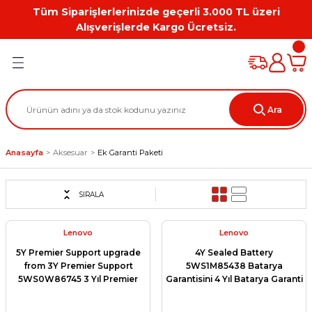
Tüm Siparişlerlerinizde geçerli 3.000 TL üzeri
Geri Dön
Geri Dön
Geri Dön
Geri Dön
Geri Dön
Geri Dön
Alışverişlerde Kargo Ücretsiz.
PC
on
Workstation Aksesuarları
tion
Grafik Kartı
Ara
ation
ihazı
Anasayfa
Aksesuar
Ek Garanti Paketi
 Kılıf
ları
SIRALA
ti
Lenovo
Lenovo
5Y Premier Support upgrade
4Y Sealed Battery
from 3Y Premier Support
5WS1M85438 Batarya
5WS0W86745 3 Yıl Premier
Garantisini 4 Yıl Batarya Garanti
Support Garantisini 5 Yıl
Yükseltme Paketi
Premier Support Garanti