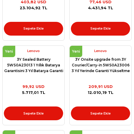
403,82 USD
77,46 USD
Yükseltme Paketi
et
23.104,92 TL
4.431,94 TL
Sepete Ekle
Sepete Ekle
Lenovo
Lenovo
sesuarları
Yeni
Yeni
3Y Sealed Battery
3Y Onsite upgrade from 3Y
5WS0A23013 1 Yıllık Batarya
Courier/Carry-in 5WS0A23006
Garantisini 3 Yıl Batarya Garanti
3 Yıl Yerinde Garanti Yükseltme
Yükseltme Paketi
Paketi
99,92 USD
209,91 USD
5.717,01 TL
12.010,19 TL
Sepete Ekle
Sepete Ekle