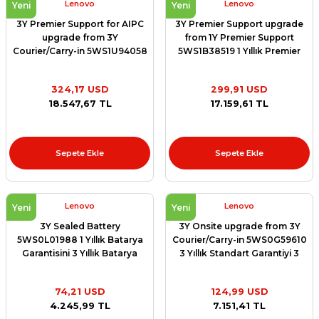
Lenovo
Lenovo
Yeni
Yeni
3Y Premier Support for AIPC
3Y Premier Support upgrade
upgrade from 3Y
from 1Y Premier Support
Courier/Carry-in 5WS1U94058
5WS1B38519 1 Yıllık Premier
3 Yıl Premier Garanti Yükseltme
Garantiyi 3 Yıllık Premier
Paketi
Garanti Yükseltme Paketi
324,17 USD
299,91 USD
18.547,67 TL
17.159,61 TL
Sepete Ekle
Sepete Ekle
Lenovo
Lenovo
Yeni
Yeni
3Y Sealed Battery
3Y Onsite upgrade from 3Y
5WS0L01988 1 Yıllık Batarya
Courier/Carry-in 5WS0G59610
Garantisini 3 Yıllık Batarya
3 Yıllık Standart Garantiyi 3
Garanti Yükseltme Paketi
Yıllık Yerinde Garanti Yükseltme
Paketi
74,21 USD
124,99 USD
4.245,99 TL
7.151,41 TL