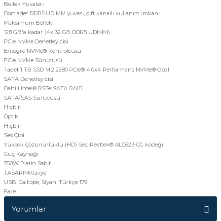
Bellek Yuvaları
Dört adet DDR5 UDIMM yuvası, çift kanallı kullanım imkanı.
Maksimum Bellek
128 GB'a kadar (4x 32 GB DDR5 UDIMM)
PCIe NVMe Denetleyicisi
Entegre NVMe® Kontrolcüsü
PCIe NVMe Sürücüsü
1 adet 1 TB SSD M.2 2280 PCIe® 4.0x4 Performans NVMe® Opal
SATA Denetleyicisi
Dahili Intel® RSTe SATA RAID
SATA/SAS Sürücüsü
Hiçbiri
Optik
Hiçbiri
Ses Çipi
Yüksek Çözünürlüklü (HD) Ses, Realtek® ALC623-CG kodeği
Güç Kaynağı
750W Platin Sabit
TASARIM
Klavye
USB, Calliope, Siyah, Türkçe 179
Fare
Yorumlar