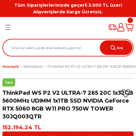
Tüm Siparişlerlerinizde geçerli 3.000 TL üzeri
Geri Dön
Geri Dön
Geri Dön
Geri Dön
Geri Dön
Geri Dön
Alışverişlerde Kargo Ücretsiz.
PC
on
Workstation Aksesuarları
tion
Grafik Kartı
Ara
ation
ihazı
Anasayfa
Workstation
ThinkPad WS P2 V2 ULTRA-7 265 20C 1x32GB 5600M
 Kılıf
Yeni
ları
ThinkPad WS P2 V2 ULTRA-7 265 20C 1x32GB
ti
5600MHz UDIMM 1x1TB SSD NVIDIA GeForce
RTX 5060 8GB W11 PRO 750W TOWER
30JQ003QTR
152.194,24 TL