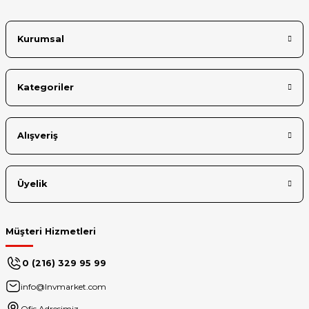
Bu ürüne benzer farklı alternatifler olmalı.
Kurumsal
Kategoriler
Gönder
Alışveriş
Üyelik
Müşteri Hizmetleri
0 (216) 329 95 99
info@lnvmarket.com
Ofis Adresimiz