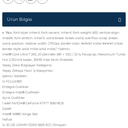
Ürün Bilgisi
e: 18px; font-style: inherit; font-variant: inherit; font-weight: 600; vertical-align:
middle; font-stretch: inherit; word-break: break-word; overflow-wrap: break-
word; position: relative; width: 279.2px; border-color: #e1e1e1 initial #e1e1e1 initial;
border-style: solid initial solid initial;">
İşlemci
Intel® Core Ultra 7 265, 20 Çekirdek (8P + 12E) / 20 İş Parçacığı, Maksimum Turbo
Hızı 5.3GHz'e kadar, 30MB Intel Akıllı Önbellek
Yapay Zeka Bilgisayar Kategorisi
Yapay Zekaya Hazır İş İstasyonları
İşlemci Soketleri
1x FCLGA1851
Entegre Grafikler
Entegre Intel® Grafikleri
Ayrık Grafikler
1 adet NVIDIA® GeForce RTX™ 5060 8GB
Çipset
Intel® W880 Yonga Seti
Hafıza
1x 32 GB UDIMM DDR5-5600 ECC Olmayan