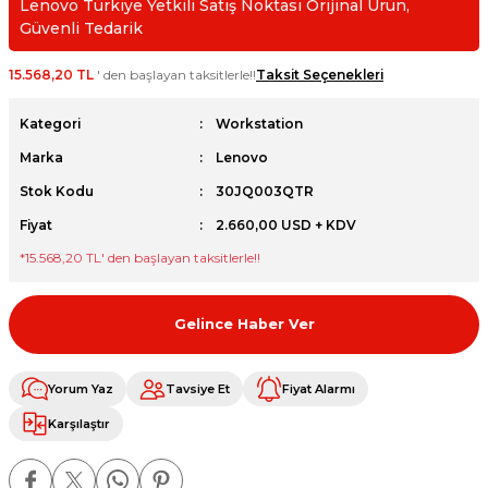
Lenovo Türkiye Yetkili Satış Noktası Orijinal Ürün,
et
Güvenli Tedarik
15.568,20 TL
' den başlayan taksitlerle!!
Taksit Seçenekleri
Kategori
Workstation
Marka
Lenovo
sesuarları
Stok Kodu
30JQ003QTR
Fiyat
2.660,00 USD + KDV
*
15.568,20 TL
' den başlayan taksitlerle!!
Gelince Haber Ver
Yorum Yaz
Tavsiye Et
Fiyat Alarmı
Karşılaştır