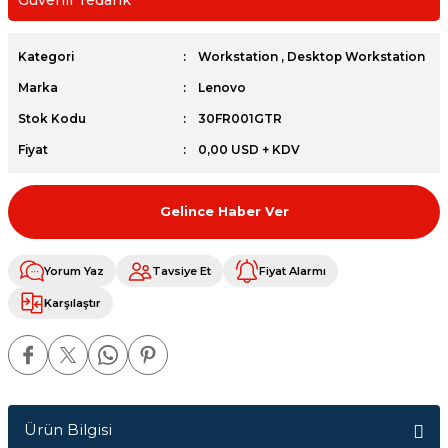
Güvenli Tedarik
et
Kategori
Workstation
,
Desktop Workstation
Marka
Lenovo
Stok Kodu
30FR001GTR
Fiyat
0,00 USD + KDV
sesuarları
Gelince Haber Ver
Yorum Yaz
Tavsiye Et
Fiyat Alarmı
Karşılaştır
Ürün Bilgisi