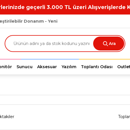
lerinizde geçerli 3.000 TL üzeri Alışverişlerde 
eştirilebilir Donanım - Yeni
Ara
nitör
Sunucu
Aksesuar
Yazılım
Toplantı Odası
Outle
ktakiler
Topla