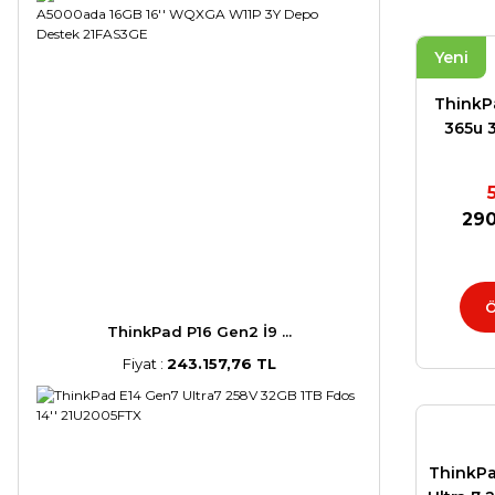
Yeni
ThinkPa
365u 
Wi
290
Ö
ThinkPad P16 Gen2 İ9 ...
Fiyat :
243.157,76 TL
ThinkPa