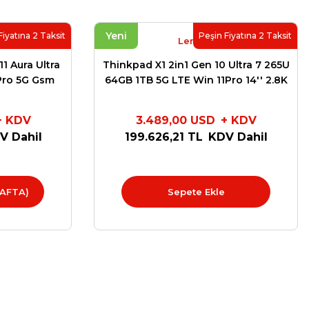
Yeni
Fiyatına 2 Taksit
Peşin Fiyatına 2 Taksit
Lenovo
1 Aura Ultra
Thinkpad X1 2in1 Gen 10 Ultra 7 265U
Pro 5G Gsm
64GB 1TB 5G LTE Win 11Pro 14'' 2.8K
er Sup.
(2880 x 1800), OLED 3 Yıl Premier
W
Garanti 21Q0S0G
+ KDV
3.489,00 USD
+ KDV
V Dahil
199.626,21 TL
KDV Dahil
HAFTA)
Sepete Ekle