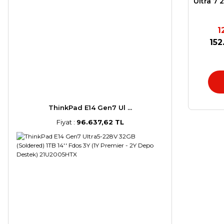
Ultra 7 
1
152
ThinkPad E14 Gen7 Ul ...
Fiyat :
96.637,62 TL