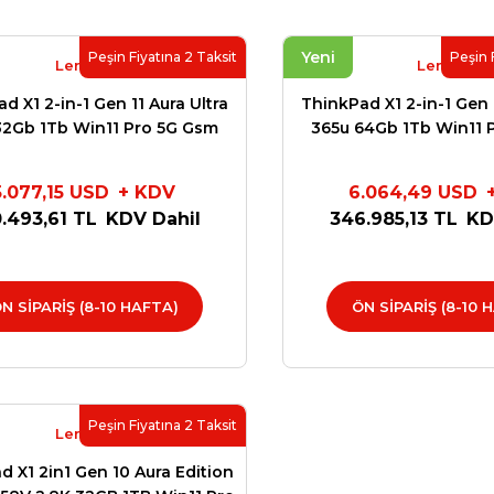
Yeni
Peşin Fiyatına 2 Taksit
Peşin 
Lenovo
Lenovo
d X1 2-in-1 Gen 11 Aura Ultra
ThinkPad X1 2-in-1 Gen 1
32Gb 1Tb Win11 Pro 5G Gsm
365u 64Gb 1Tb Win11 
n11 Pro 3Y Premier Sup.
Win11 Pro 3Y Premi
F4XX899TXM
Y6ACZXC7P
5.077,15 USD
+ KDV
6.064,49 USD
.493,61 TL
KDV Dahil
346.985,13 TL
KD
N SİPARİŞ (8-10 HAFTA)
ÖN SİPARİŞ (8-10 
Peşin Fiyatına 2 Taksit
Lenovo
d X1 2in1 Gen 10 Aura Edition