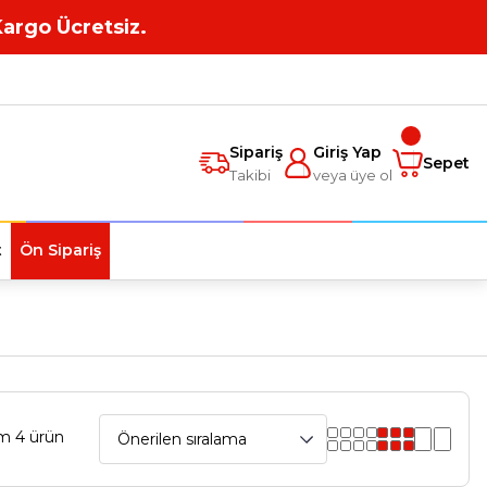
Kargo Ücretsiz.
Sipariş
Giriş Yap
Sepet
Takibi
veya üye ol
t
Ön Sipariş
m 4 ürün