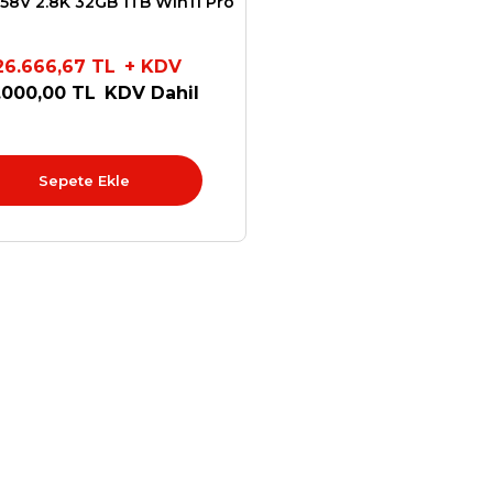
258V 2.8K 32GB 1TB Win11 Pro
21NU0023TX
26.666,67 TL
+ KDV
.000,00 TL
KDV Dahil
Sepete Ekle