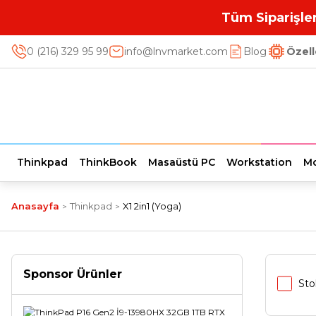
Tüm Siparişler
0 (216) 329 95 99
info@lnvmarket.com
Blog
Özell
Thinkpad
ThinkBook
Masaüstü PC
Workstation
Mo
Anasayfa
Thinkpad
X1 2in1 (Yoga)
Sponsor Ürünler
Sto