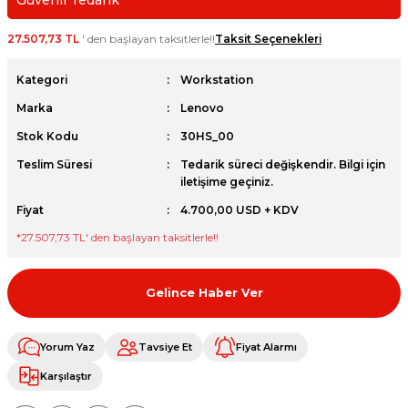
Güvenli Tedarik
et
27.507,73 TL
' den başlayan taksitlerle!!
Taksit Seçenekleri
Kategori
Workstation
Marka
Lenovo
Stok Kodu
30HS_00
sesuarları
Teslim Süresi
Tedarik süreci değişkendir. Bilgi için
iletişime geçiniz.
Fiyat
4.700,00 USD + KDV
*
27.507,73 TL
' den başlayan taksitlerle!!
Gelince Haber Ver
Yorum Yaz
Tavsiye Et
Fiyat Alarmı
Karşılaştır