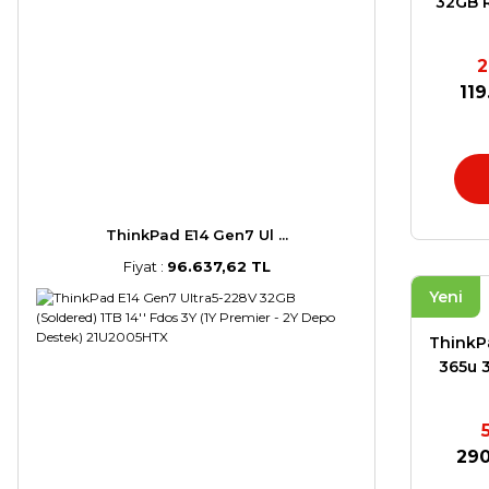
32GB 
Y
2
119
ThinkPad E14 Gen7 Ul ...
Fiyat :
96.637,62 TL
Yeni
ThinkPa
365u 
Wi
290