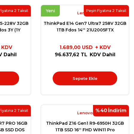
Yeni
Fiyatına 2 Taksit
Peşin Fiyatına 2 Taksit
Lenovo
a5-228V 32GB
ThinkPad E14 Gen7 Ultra7 258V 32GB
dos 3Y (1Y
1TB Fdos 14'' 21U2005FTX
Destek)
X
 KDV
1.689,00 USD
+ KDV
 Dahil
96.637,62 TL
KDV Dahil
Sepete Ekle
%40
İndirim
Fiyatına 2 Taksit
Lenovo
R7 PRO 16GB
ThinkPad Z16 Gen1 R9-6950H 32GB
GB SSD DOS
1TB SSD 16'' FHD WIN11 Pro