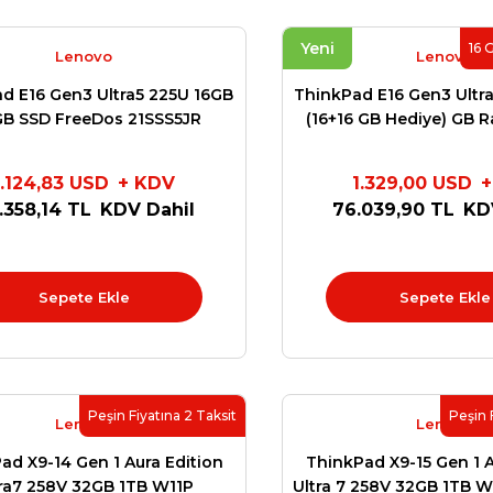
Yeni
16 
Lenovo
Lenovo
d E16 Gen3 Ultra5 225U 16GB
ThinkPad E16 Gen3 Ultr
GB SSD FreeDos 21SSS5JR
(16+16 GB Hediye) GB 
16'' Fdos 3Y Yerind
1.124,83 USD
+ KDV
1.329,00 USD
+
.358,14 TL
KDV Dahil
76.039,90 TL
KD
Sepete Ekle
Sepete Ekle
Peşin Fiyatına 2 Taksit
Peşin 
Lenovo
Lenovo
ad X9-14 Gen 1 Aura Edition
ThinkPad X9-15 Gen 1 A
ra7 258V 32GB 1TB W11P
Ultra 7 258V 32GB 1TB Win