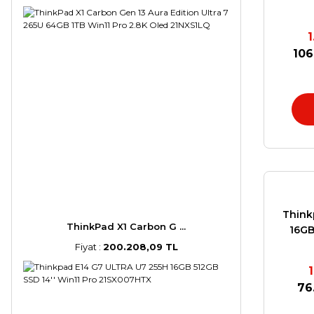
106
Think
ThinkPad X1 Carbon G ...
16GB
Fiyat :
200.208,09 TL
76