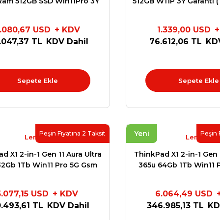
Ram 512GB SSD Win11Pro 3Y
512GB W11P 3Y Garanti (1
erinde Destek 21QJS0W
2Y Depo Destek) 21
.080,67 USD
+ KDV
1.339,00 USD
+
.047,37 TL
KDV Dahil
76.612,06 TL
KDV
Sepete Ekle
Sepete Ekle
Yeni
Peşin Fiyatına 2 Taksit
Peşin 
Lenovo
Lenovo
d X1 2-in-1 Gen 11 Aura Ultra
ThinkPad X1 2-in-1 Gen 1
32Gb 1Tb Win11 Pro 5G Gsm
365u 64Gb 1Tb Win11 
n11 Pro 3Y Premier Sup.
Win11 Pro 3Y Premi
F4XX899TXM
Y6ACZXC7P
5.077,15 USD
+ KDV
6.064,49 USD
.493,61 TL
KDV Dahil
346.985,13 TL
KD