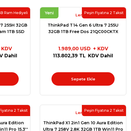
Yeni
GB Ram Hediyeli
Peşin Fiyatına 2 Taksit
Lenovo
a7 255H 32GB
ThinkPad T14 Gen 6 Ultra 7 255U
Ram 1TB SSD
32GB 1TB Free Dos 21QC00CKTX
e Destek
 KDV
1.989,00 USD
+ KDV
V Dahil
113.802,39 TL
KDV Dahil
Sepete Ekle
Fiyatına 2 Taksit
Peşin Fiyatına 2 Taksit
Lenovo
ura Edition
ThinkPad X1 2in1 Gen 10 Aura Edition
11 Pro 15.3''
Ultra 7 258V 2.8K 32GB 1TB Win11 Pro