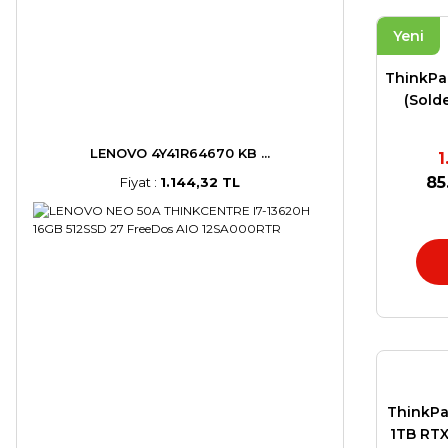
Yeni
ThinkPa
(Solde
Pr
LENOVO 4Y41R64670 KB ...
1
85
Fiyat :
1.144,32 TL
ThinkPa
1TB RT