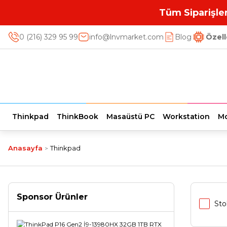
Tüm Siparişler
0 (216) 329 95 99
info@lnvmarket.com
Blog
Özell
Thinkpad
ThinkBook
Masaüstü PC
Workstation
Mo
Anasayfa
Thinkpad
Sponsor Ürünler
Sto