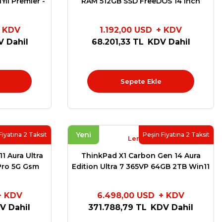
Yıl Premier -
RAM 512GB SSD FreeDOS 14 inch
MA0098TX
21SX008XTX
 KDV
1.192,00 USD
+ KDV
 Dahil
68.201,33 TL
KDV Dahil
Sepete Ekle
Yeni
Fiyatına 2 Taksit
Peşin Fiyatına 2 Taksit
Lenovo
1 Aura Ultra
ThinkPad X1 Carbon Gen 14 Aura
Pro 5G Gsm
Edition Ultra 7 365VP 64GB 2TB Win11
er Sup.
Pro 2.8K Oled 21V7 YR9MZACR9B
W
+ KDV
6.498,00 USD
+ KDV
V Dahil
371.788,79 TL
KDV Dahil