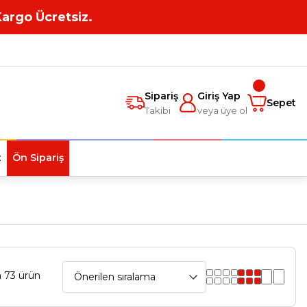
Kargo Ücretsiz.
Sipariş
Giriş Yap
Sepet
Takibi
veya üye ol
t
Ön Sipariş
 73 ürün