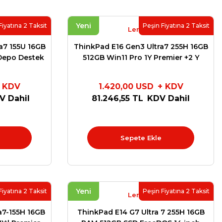
Yeni
Fiyatına 2 Taksit
Peşin Fiyatına 2 Taksit
Lenovo
a7 155U 16GB
ThinkPad E16 Gen3 Ultra7 255H 16GB
Depo Destek
512GB Win11 Pro 1Y Premier +2 Y
Depo Destek 22AYS00C
 KDV
1.420,00 USD
+ KDV
V Dahil
81.246,55 TL
KDV Dahil
Sepete Ekle
Yeni
Fiyatına 2 Taksit
Peşin Fiyatına 2 Taksit
Lenovo
a7-155H 16GB
ThinkPad E14 G7 Ultra 7 255H 16GB