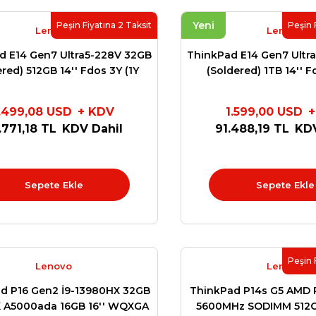
Yeni
Peşin Fiyatına 2 Taksit
Peşin 
Lenovo
Lenovo
d E14 Gen7 Ultra5-228V 32GB
ThinkPad E14 Gen7 Ultr
red) 512GB 14'' Fdos 3Y (1Y
(Soldered) 1TB 14'' F
emier - 2Y Depo Destek)
Premier - 2Y Depo 
21U2005HTX-512
21U2005HT
.499,08 USD
+ KDV
1.599,00 USD
+
.771,18 TL
KDV Dahil
91.488,19 TL
KDV
Sepete Ekle
Sepete Ekle
Peşin 
Lenovo
Lenovo
d P16 Gen2 İ9-13980HX 32GB
ThinkPad P14s G5 AMD 
X A5000ada 16GB 16'' WQXGA
5600MHz SODIMM 512