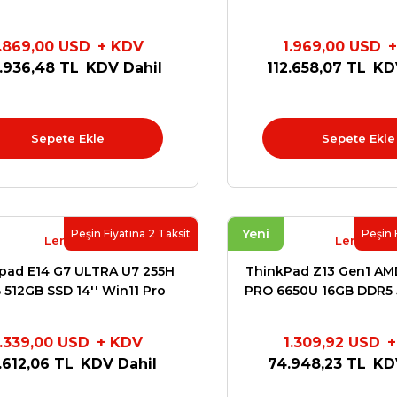
21QA001NTX
2.8K (2880x1800) O
21Q6001NT
1.869,00 USD
+ KDV
1.969,00 USD
+
.936,48 TL
KDV Dahil
112.658,07 TL
KD
Sepete Ekle
Sepete Ekle
Yeni
Peşin Fiyatına 2 Taksit
Peşin 
Lenovo
Lenovo
pad E14 G7 ULTRA U7 255H
ThinkPad Z13 Gen1 AM
 512GB SSD 14'' Win11 Pro
PRO 6650U 16GB DDR5 
21SX007HTX
21D2001FT
1.339,00 USD
+ KDV
1.309,92 USD
+
.612,06 TL
KDV Dahil
74.948,23 TL
KD