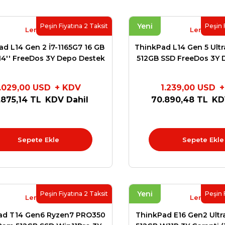
Yeni
Peşin Fiyatına 2 Taksit
Peşin 
Lenovo
Lenovo
d L14 Gen 2 İ7-1165G7 16 GB
ThinkPad L14 Gen 5 Ultr
14'' FreeDos 3Y Depo Destek
512GB SSD FreeDos 3Y 
20X2S9NJ
21L2S17N
1.029,00 USD
+ KDV
1.239,00 USD
+
.875,14 TL
KDV Dahil
70.890,48 TL
KD
Sepete Ekle
Sepete Ekle
Yeni
Peşin Fiyatına 2 Taksit
Peşin 
Lenovo
Lenovo
ad T14 Gen6 Ryzen7 PRO350
ThinkPad E16 Gen2 Ultr