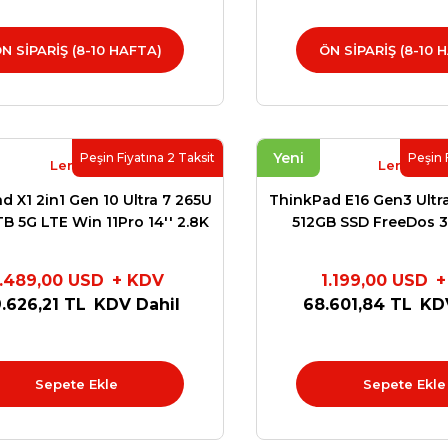
N SİPARİŞ (8-10 HAFTA)
ÖN SİPARİŞ (8-10 
Yeni
Peşin Fiyatına 2 Taksit
Peşin 
Lenovo
Lenovo
d X1 2in1 Gen 10 Ultra 7 265U
ThinkPad E16 Gen3 Ultr
B 5G LTE Win 11Pro 14'' 2.8K
512GB SSD FreeDos 3
x 1800), OLED 3 Yıl Premier
Garanti 21SR00
Garanti 21Q0S0G
.489,00 USD
+ KDV
1.199,00 USD
+
.626,21 TL
KDV Dahil
68.601,84 TL
KD
Sepete Ekle
Sepete Ekle