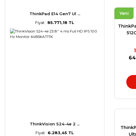
Yeni
ThinkPad E14 Gen7 Ul ...
Fiyat :
85.771,18 TL
ThinkPa
512
64
ThinkVision S24-4e 2 ...
ThinkP
Fiyat :
6.283,45 TL
Ult