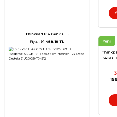
Ö
ThinkPad E14 Gen7 Ul ...
Yeni
Fiyat :
91.488,19 TL
Thinkpa
64GB 1T
(2880 
3
199