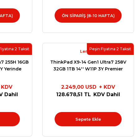
HAFTA)
ÖN SİPARİŞ (8-10 HAFTA)
Fiyatına 2 Taksit
Peşin Fiyatına 2 Taksit
Lenovo
a7 255H 16GB
ThinkPad X9-14 Gen1 Ultra7 258V
Y Yerinde
32GB 1TB 14'' W11P 3Y Premier
7YTX
Support 21QA002KTX
 KDV
2.249,00 USD
+ KDV
V Dahil
128.678,51 TL
KDV Dahil
Sepete Ekle