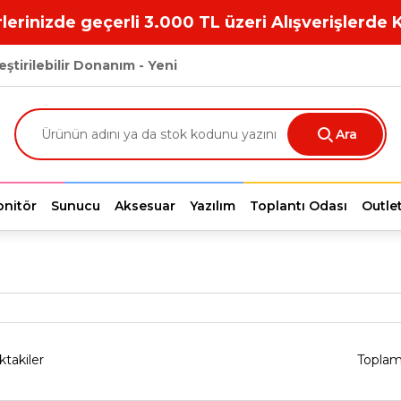
lerinizde geçerli 3.000 TL üzeri Alışverişlerde 
eştirilebilir Donanım - Yeni
Ara
nitör
Sunucu
Aksesuar
Yazılım
Toplantı Odası
Outle
ktakiler
Toplam