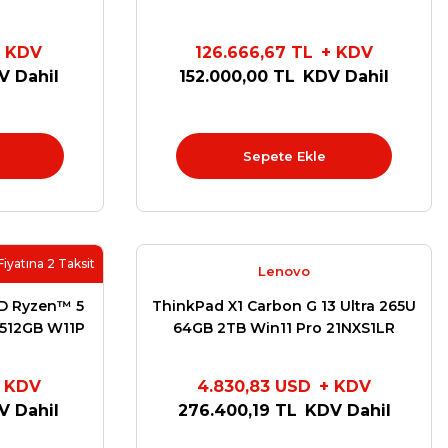
LED Touch
21NU0023TX
X
 KDV
126.666,67 TL
+ KDV
V Dahil
152.000,00 TL
KDV Dahil
Sepete Ekle
Fiyatına 2 Taksit
Lenovo
D Ryzen™ 5
ThinkPad X1 Carbon G 13 Ultra 265U
512GB W11P
64GB 2TB Win11 Pro 21NXS1LR
X
 KDV
4.830,83 USD
+ KDV
V Dahil
276.400,19 TL
KDV Dahil