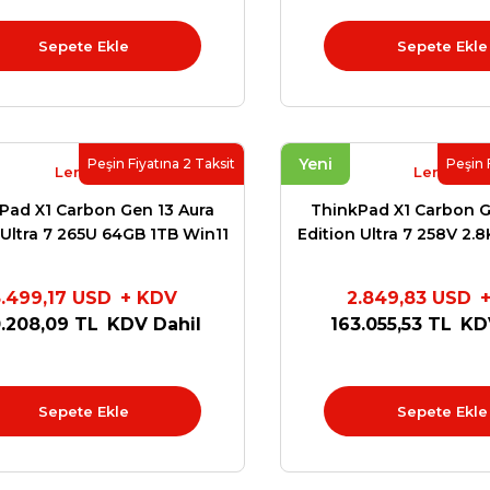
Sepete Ekle
Sepete Ekle
Yeni
Peşin Fiyatına 2 Taksit
Peşin 
Lenovo
Lenovo
Pad X1 Carbon Gen 13 Aura
ThinkPad X1 Carbon G
 Ultra 7 265U 64GB 1TB Win11
Edition Ultra 7 258V 2.
ro 2.8K Oled 21NXS1LQ
1TB Win11 Pro 21N
3.499,17 USD
+ KDV
2.849,83 USD
.208,09 TL
KDV Dahil
163.055,53 TL
KD
Sepete Ekle
Sepete Ekle