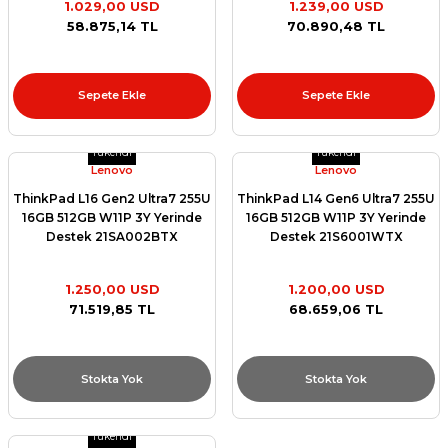
1.029,00 USD
1.239,00 USD
et
58.875,14 TL
70.890,48 TL
Sepete Ekle
Sepete Ekle
Tükendi
Tükendi
Lenovo
Lenovo
sesuarları
ThinkPad L16 Gen2 Ultra7 255U
ThinkPad L14 Gen6 Ultra7 255U
16GB 512GB W11P 3Y Yerinde
16GB 512GB W11P 3Y Yerinde
Destek 21SA002BTX
Destek 21S6001WTX
1.250,00 USD
1.200,00 USD
71.519,85 TL
68.659,06 TL
Stokta Yok
Stokta Yok
Tükendi