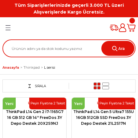
Tüm Siparişlerlerinizde geçerli 3.000 TL üzeri
Geri Dön
Geri Dön
Geri Dön
Geri Dön
Geri Dön
Geri Dön
Alışverişlerde Kargo Ücretsiz.
PC
on
Workstation Aksesuarları
tion
Grafik Kartı
Ara
ation
ihazı
Anasayfa
Thinkpad
L serisi
 Kılıf
ları
SIRALA
ti
Lenovo
Lenovo
Yeni
Yeni
Peşin Fiyatına 2 Taksit
Peşin Fiyatına 2 Taksit
ThinkPad L14 Gen 2 İ7-1165G7
ThinkPad L14 Gen 5 Ultra7 155U
16 GB 512 GB 14'' FreeDos 3Y
16GB 512GB SSD FreeDos 3Y
Depo Destek 20X2S9NJ
Depo Destek 21L2S17N