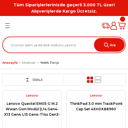
Tüm Siparişlerlerinizde geçerli 3.000 TL üzeri
Geri Dön
Geri Dön
Geri Dön
Geri Dön
Geri Dön
Geri Dön
Alışverişlerde Kargo Ücretsiz.
PC
on
Workstation Aksesuarları
tion
Grafik Kartı
Ara
ation
ihazı
Anasayfa
Aksesuar
Yedek Parça
 Kılıf
ları
SIRALA
ti
Lenovo
Lenovo
Lenovo Quectel EM05-G M.2
ThinkPad 3.0 mm TrackPoint
Wwan Gsm Modül (L14 Gen4-
Cap Set 4XH0X88960
X13 Gen4-L15 Gen4-T14s Gen3-
T16 Gen1 uyumlu) 5W10V25829