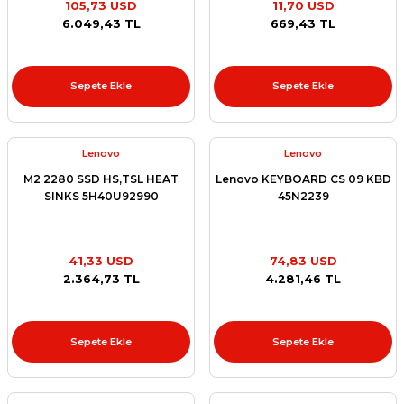
105,73 USD
11,70 USD
et
6.049,43 TL
669,43 TL
Sepete Ekle
Sepete Ekle
Lenovo
Lenovo
sesuarları
M2 2280 SSD HS,TSL HEAT
Lenovo KEYBOARD CS 09 KBD
SINKS 5H40U92990
45N2239
41,33 USD
74,83 USD
2.364,73 TL
4.281,46 TL
Sepete Ekle
Sepete Ekle