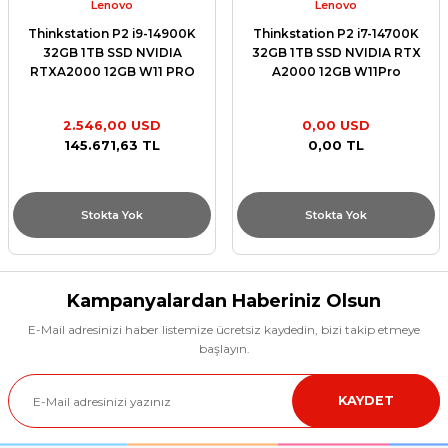
Lenovo
Lenovo
Thinkstation P2 i9-14900K
Thinkstation P2 i7-14700K
32GB 1TB SSD NVIDIA
32GB 1TB SSD NVIDIA RTX
RTXA2000 12GB W11 PRO
A2000 12GB W11Pro
30FR003YTR
30FR003WTR
2.546,00 USD
0,00 USD
145.671,63 TL
0,00 TL
Stokta Yok
Stokta Yok
Kampanyalardan Haberiniz Olsun
E-Mail adresinizi haber listemize ücretsiz kaydedin, bizi takip etmeye
başlayın.
KAYDET