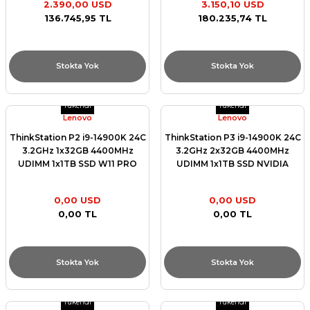
2.390,00 USD
3.150,10 USD
et
136.745,95 TL
180.235,74 TL
Stokta Yok
Stokta Yok
Tükendi
Tükendi
Lenovo
Lenovo
sesuarları
ThinkStation P2 i9-14900K 24C
ThinkStation P3 i9-14900K 24C
3.2GHz 1x32GB 4400MHz
3.2GHz 2x32GB 4400MHz
UDIMM 1x1TB SSD W11 PRO
UDIMM 1x1TB SSD NVIDIA
750W TOWER 30FR001GTR
RTX4000ADA 20GB W11 PRO
750W TOWER 30GS00CRTR
0,00 USD
0,00 USD
0,00 TL
0,00 TL
Stokta Yok
Stokta Yok
Tükendi
Tükendi