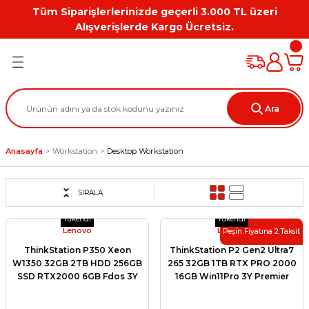
Tüm Siparişlerlerinizde geçerli 3.000 TL üzeri
Geri Dön
Geri Dön
Geri Dön
Geri Dön
Geri Dön
Geri Dön
Alışverişlerde Kargo Ücretsiz.
PC
on
Workstation Aksesuarları
tion
Grafik Kartı
Ara
ation
ihazı
Anasayfa
Workstation
Desktop Workstation
 Kılıf
ları
SIRALA
Tükendi
Tükendi
ti
Lenovo
Lenovo
Peşin Fiyatına 2 Taksit
ThinkStation P350 Xeon
ThinkStation P2 Gen2 Ultra7
W1350 32GB 2TB HDD 256GB
265 32GB 1TB RTX PRO 2000
SSD RTX2000 6GB Fdos 3Y
16GB Win11Pro 3Y Premier
Yerinde Garanti 30E4
Support 30JRS4EY