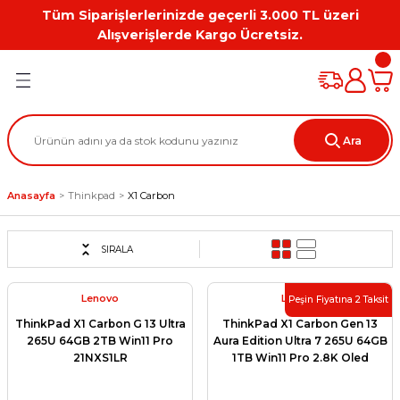
Tüm Siparişlerlerinizde geçerli 3.000 TL üzeri
Geri Dön
Geri Dön
Geri Dön
Geri Dön
Geri Dön
Geri Dön
Alışverişlerde Kargo Ücretsiz.
PC
on
Workstation Aksesuarları
tion
Grafik Kartı
Ara
ation
ihazı
Anasayfa
Thinkpad
X1 Carbon
 Kılıf
ları
SIRALA
ti
Lenovo
Lenovo
Peşin Fiyatına 2 Taksit
ThinkPad X1 Carbon G 13 Ultra
ThinkPad X1 Carbon Gen 13
265U 64GB 2TB Win11 Pro
Aura Edition Ultra 7 265U 64GB
21NXS1LR
1TB Win11 Pro 2.8K Oled
21NXS1LQ