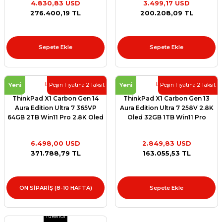
4.830,83 USD
3.499,17 USD
et
276.400,19 TL
200.208,09 TL
Sepete Ekle
Sepete Ekle
Lenovo
Lenovo
sesuarları
Yeni
Yeni
Peşin Fiyatına 2 Taksit
Peşin Fiyatına 2 Taksit
ThinkPad X1 Carbon Gen 14
ThinkPad X1 Carbon Gen 13
Aura Edition Ultra 7 365VP
Aura Edition Ultra 7 258V 2.8K
64GB 2TB Win11 Pro 2.8K Oled
Oled 32GB 1TB Win11 Pro
21V7 YR9MZACR9B
21NS004MTX
6.498,00 USD
2.849,83 USD
371.788,79 TL
163.055,53 TL
ÖN SİPARİŞ (8-10 HAFTA)
Sepete Ekle
Tükendi