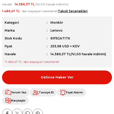
Havale
14.386,37 TL
(%1,00 havale indirimi)
et
1.486,47 TL
' den başlayan taksitlerle!!
Taksit Seçenekleri
Kategori
Monitör
Marka
Lenovo
Stok Kodu
61F5GAT1TK
sesuarları
Fiyat
253,98 USD + KDV
Havale
14.386,37 TL
(%1,00 havale indirimi)
*
1.486,47 TL
' den başlayan taksitlerle!!
Gelince Haber Ver
Yorum Yaz
Tavsiye Et
Fiyat Alarmı
Karşılaştır