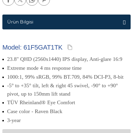
Ürün Bilgisi
Model: 61F5GAT1TK
23.8" QHD (2560x1440) IPS display, Anti-glare 16:9
Extreme mode 4 ms response time
1000:1, 99% sRGB, 99% BT.709, 84% DCI-P3, 8-bit
-5° to +35° tilt, left & right 45 swivel, -90° to +90°
pivot, up to 150mm lift stand
TÜV Rheinland® Eye Comfort
Case color - Raven Black
3-year