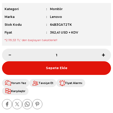
et
Kategori
Monitör
Marka
Lenovo
Stok Kodu
64B3GAT2TK
Fiyat
362,41 USD + KDV
*
2.119,53 TL
' den başlayan taksitlerle!!
sesuarları
Sepete Ekle
Yorum Yaz
Tavsiye Et
Fiyat Alarmı
Karşılaştır