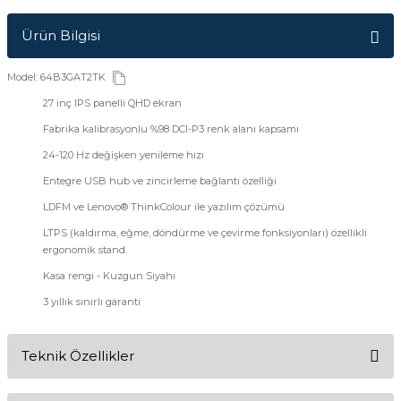
Ürün Bilgisi
Model: 64B3GAT2TK
27 inç IPS panelli QHD ekran
Fabrika kalibrasyonlu %98 DCI-P3 renk alanı kapsamı
24-120 Hz değişken yenileme hızı
Entegre USB hub ve zincirleme bağlantı özelliği
LDFM ve Lenovo® ThinkColour ile yazılım çözümü
LTPS (kaldırma, eğme, döndürme ve çevirme fonksiyonları) özellikli
ergonomik stand.
Kasa rengi - Kuzgun Siyahı
3 yıllık sınırlı garanti
Teknik Özellikler