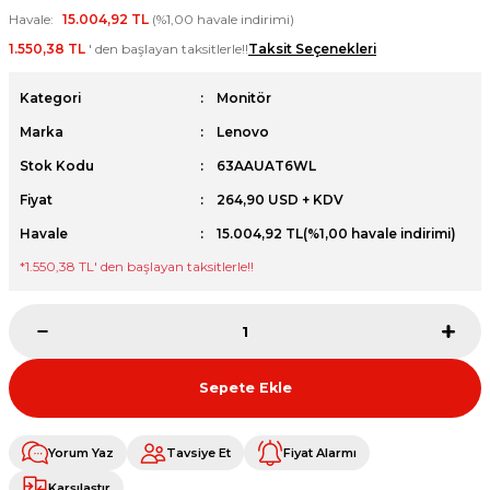
Havale
15.004,92 TL
(%1,00 havale indirimi)
et
1.550,38 TL
' den başlayan taksitlerle!!
Taksit Seçenekleri
Kategori
Monitör
Marka
Lenovo
Stok Kodu
63AAUAT6WL
sesuarları
Fiyat
264,90 USD + KDV
Havale
15.004,92 TL
(%1,00 havale indirimi)
*
1.550,38 TL
' den başlayan taksitlerle!!
Sepete Ekle
Yorum Yaz
Tavsiye Et
Fiyat Alarmı
Karşılaştır