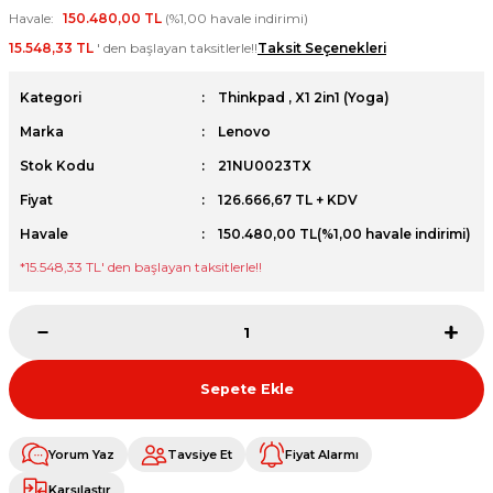
Havale
150.480,00 TL
(%1,00 havale indirimi)
et
15.548,33 TL
' den başlayan taksitlerle!!
Taksit Seçenekleri
Kategori
Thinkpad
,
X1 2in1 (Yoga)
Marka
Lenovo
Stok Kodu
21NU0023TX
sesuarları
Fiyat
126.666,67 TL + KDV
Havale
150.480,00 TL
(%1,00 havale indirimi)
*
15.548,33 TL
' den başlayan taksitlerle!!
Sepete Ekle
Yorum Yaz
Tavsiye Et
Fiyat Alarmı
Karşılaştır