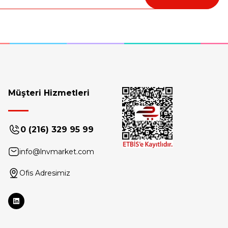
4 yuvası
Tükendi
Müşteri Hizmetleri
Lenovo
6-inch Basic Topload Çanta 4X40Y95214
0 (216) 329 95 99
info@lnvmarket.com
30,60 USD
+ KDV
1.750,81 TL
KDV Dahil
Ofis Adresimiz
Stokta Yok