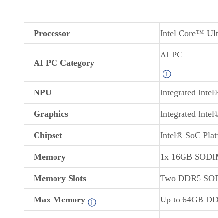
Processor
Intel Core™ Ul
AI PC Category
NPU
Integrated Inte
Graphics
Integrated Inte
Chipset
Intel® SoC Pla
Memory
1x 16GB SOD
Memory Slots
Two DDR5 SODIM
Max Memory
Up to 64GB DD