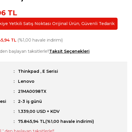
06 TL
ye Yetkili Satış Noktası Orijinal Ürün, Güvenli Tedarik
45,94 TL
(%1,00 havale indirimi)
 den başlayan taksitlerle!!
Taksit Seçenekleri
Thinkpad
,
E Serisi
Lenovo
u
21MA0098TX
esi
2-3 iş günü
1.339,00 USD + KDV
75.845,94 TL
(%1,00 havale indirimi)
TL
' den başlayan taksitlerle!!