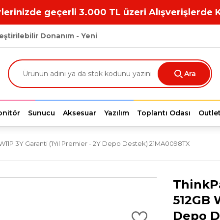
lerinizde geçerli 3.000 TL üzeri Alışverişlerde 
eştirilebilir Donanım - Yeni
Ara
nitör
Sunucu
Aksesuar
Yazılım
Toplantı Odası
Outle
W11P 3Y Garanti (1Yıl Premier - 2Y Depo Destek) 21MA0098TX
ThinkPa
512GB W
Depo D