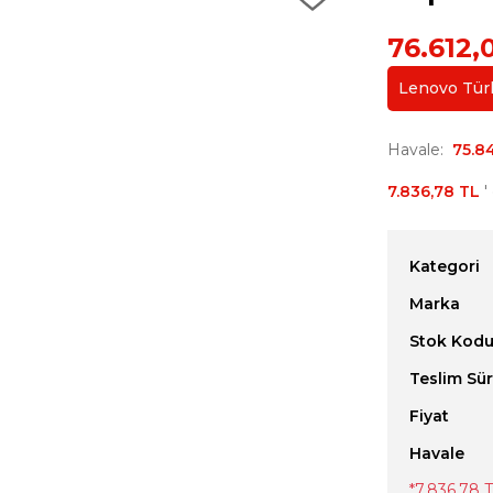
76.612,
Lenovo Türki
Havale
75.8
7.836,78 TL
'
Kategori
Marka
Stok Kod
Teslim Sür
Fiyat
Havale
*
7.836,78 