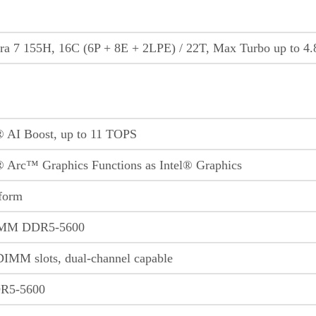
tra 7 155H, 16C (6P + 8E + 2LPE) / 22T, Max Turbo up to 
l® AI Boost, up to 11 TOPS
l® Arc™ Graphics Functions as Intel® Graphics
tform
IMM DDR5-5600
M slots, dual-channel capable
R5-5600