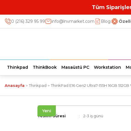
Tüm Siparişler
0 (216) 329 95 99
info@lnvmarket.com
Blog
Özell
Thinkpad
ThinkBook
Masaüstü PC
Workstation
Mo
Anasayfa
Thinkpad
ThinkPad E16 Gen2 Ultra7-155H 16GB 512GB 
Yeni
Teslim Süresi
2-3 iş günü