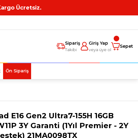
Kargo Ücretsiz.
Sipariş
Giriş Yap
Sepet
Takibi
veya üye ol
t
Ön Sipariş
d E16 Gen2 Ultra7-155H 16GB
11P 3Y Garanti (1Yıl Premier - 2Y
estek) 21MA0098TX