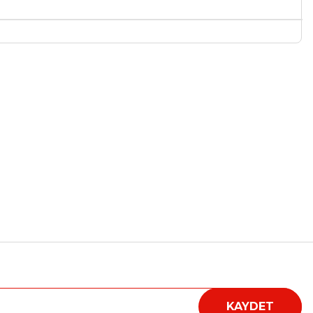
a iletebilirsiniz.
Hızı 4.8GHz'e kadar, 24MB Intel® Akıllı Önbellek
Paketi
KAYDET