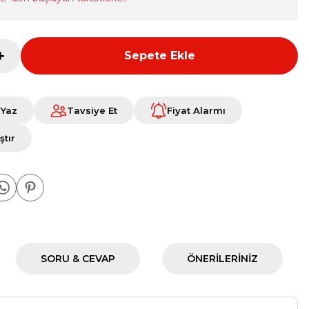
Sepete Ekle
 Yaz
Tavsiye Et
Fiyat Alarmı
ştır
SORU & CEVAP
ÖNERILERINIZ