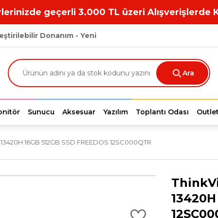
lerinizde geçerli 3.000 TL üzeri Alışverişlerde 
eştirilebilir Donanım - Yeni
Ara
nitör
Sunucu
Aksesuar
Yazılım
Toplantı Odası
Outle
 I5-13420H 16GB 512GB SSD FREEDOS 12SC000QTR
ThinkVi
13420H
12SC00