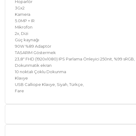
Hoparlör
3Gx2
Kamera
5.0MP + IR
Mikrofon
2x, Dizi
Güç kaynağı
90W %89 Adaptör
TASARIM
Göstermek
23,8" FHD (1920x1080) IPS Parlama Önleyici 250nit, %99 sRGB
Dokunmatik ekran
10 noktalı Çoklu Dokunma
Klavye
USB Calliope Klavye, Siyah, Türkçe,
Fare