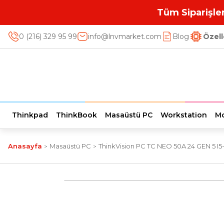
Tüm Siparişler
0 (216) 329 95 99
info@lnvmarket.com
Blog
Özell
Thinkpad
ThinkBook
Masaüstü PC
Workstation
Mo
Anasayfa
Masaüstü PC
ThinkVision PC TC NEO 50A 24 GEN 5