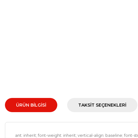
ÜRÜN BILGISI
TAKSIT SEÇENEKLERI
ant: inherit; font-weight: inherit; vertical-align: baseline; font-st