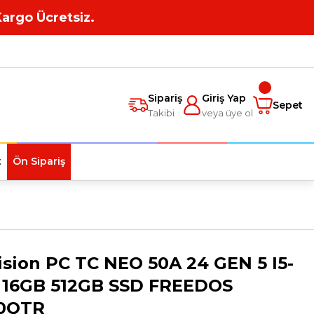
Kargo Ücretsiz.
Sipariş
Giriş Yap
Sepet
Takibi
veya üye ol
t
Ön Sipariş
sion PC TC NEO 50A 24 GEN 5 I5-
 16GB 512GB SSD FREEDOS
0QTR