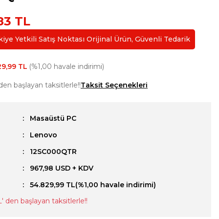
83 TL
ye Yetkili Satış Noktası Orijinal Ürün, Güvenli Tedarik
29,99 TL
(%1,00 havale indirimi)
den başlayan taksitlerle!!
Taksit Seçenekleri
Masaüstü PC
Lenovo
u
12SC000QTR
967,98 USD + KDV
54.829,99 TL
(%1,00 havale indirimi)
L
' den başlayan taksitlerle!!