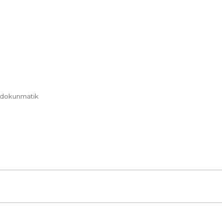
, dokunmatik
Bu ürüne ilk yorumu siz yapın!