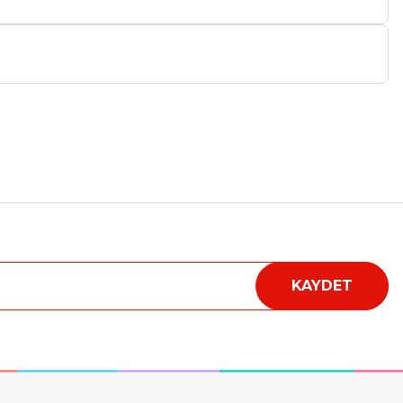
fımıza iletebilirsiniz.
KAYDET