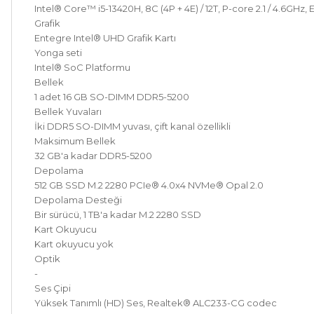
Intel® Core™ i5-13420H, 8C (4P + 4E) / 12T, P-core 2.1 / 4.6GHz, 
Grafik
Entegre Intel® UHD Grafik Kartı
Yonga seti
Intel® SoC Platformu
Bellek
1 adet 16 GB SO-DIMM DDR5-5200
Bellek Yuvaları
İki DDR5 SO-DIMM yuvası, çift kanal özellikli
Maksimum Bellek
32 GB'a kadar DDR5-5200
Depolama
512 GB SSD M.2 2280 PCIe® 4.0x4 NVMe® Opal 2.0
Depolama Desteği
Bir sürücü, 1 TB'a kadar M.2 2280 SSD
Kart Okuyucu
Kart okuyucu yok
Optik
-
Ses Çipi
Yüksek Tanımlı (HD) Ses, Realtek® ALC233-CG codec