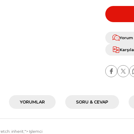
Yorum
Karşıla
YORUMLAR
SORU & CEVAP
retch: inherit;"> Işlemci