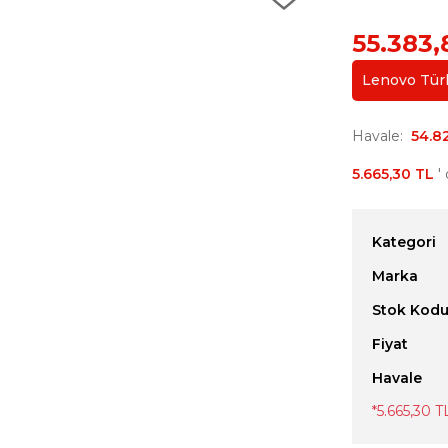
55.383,
Lenovo Türki
Havale
54.8
5.665,30 TL
' 
Kategori
Marka
Stok Kod
Fiyat
Havale
*
5.665,30 T