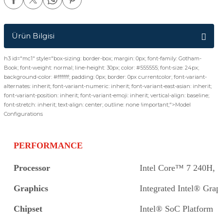
Ürün Bilgisi
h3 id="mc1" style="box-sizing: border-box; margin: 0px; font-family: Gotham-
Book; font-weight: normal; line-height: 30px; color: #555555; font-size: 24px;
background-color: #ffffff; padding: 0px; border: 0px currentcolor; font-variant-
alternates: inherit; font-variant-numeric: inherit; font-variant-east-asian: inherit;
font-variant-position: inherit; font-variant-emoji: inherit; vertical-align: baseline;
font-stretch: inherit; text-align: center; outline: none !important;">Model
Configurations
PERFORMANCE
Processor
Intel Core™ 7 240H, 
Graphics
Integrated Intel® Gra
Chipset
Intel® SoC Platform