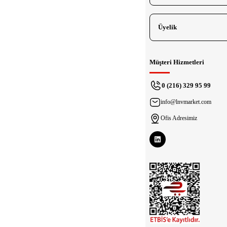
Üyelik
Müşteri Hizmetleri
0 (216) 329 95 99
info@lnvmarket.com
Ofis Adresimiz