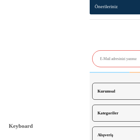
Önerileriniz
Bu ürünün fiyat bilgisi, resi
Görüş ve önerileriniz için teş
Ürün resmi kalitesiz, bozuk
Ürün açıklamasında eksik bil
Ürün bilgilerinde hatalar bu
Ürün fiyatı diğer sitelerden 
Bu ürüne benzer farklı alterna
Kurumsal
Kategoriler
Keyboard
Alışveriş