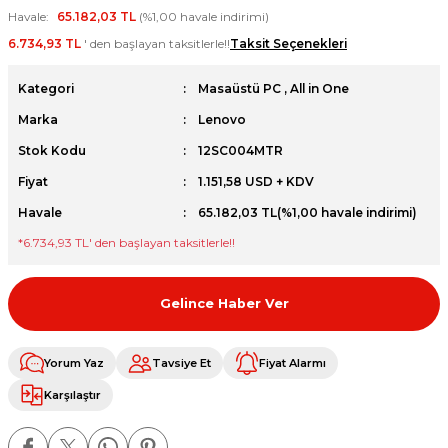
Havale
65.182,03 TL
(%1,00 havale indirimi)
et
6.734,93 TL
' den başlayan taksitlerle!!
Taksit Seçenekleri
Kategori
Masaüstü PC
,
All in One
Marka
Lenovo
Stok Kodu
12SC004MTR
sesuarları
Fiyat
1.151,58 USD + KDV
Havale
65.182,03 TL
(%1,00 havale indirimi)
*
6.734,93 TL
' den başlayan taksitlerle!!
Gelince Haber Ver
Yorum Yaz
Tavsiye Et
Fiyat Alarmı
Karşılaştır