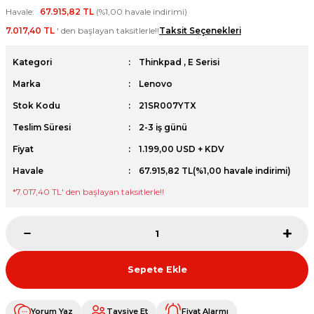
Havale
67.915,82 TL
(%1,00 havale indirimi)
et
7.017,40 TL
' den başlayan taksitlerle!!
Taksit Seçenekleri
Kategori
Thinkpad
,
E Serisi
Marka
Lenovo
Stok Kodu
21SR007YTX
sesuarları
Teslim Süresi
2-3 iş günü
Fiyat
1.199,00 USD + KDV
Havale
67.915,82 TL
(%1,00 havale indirimi)
*
7.017,40 TL
' den başlayan taksitlerle!!
Sepete Ekle
Yorum Yaz
Tavsiye Et
Fiyat Alarmı