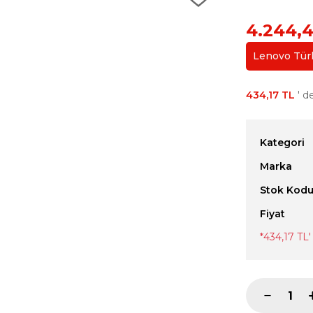
4.244,
Lenovo Türki
434,17 TL
' de
Kategori
Marka
Stok Kod
Fiyat
*
434,17 TL