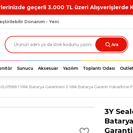
lerinizde geçerli 3.000 TL üzeri Alışverişlerde 
eştirilebilir Donanım - Yeni
Ara
nitör
Sunucu
Aksesuar
Yazılım
Toplantı Odası
Outle
01988 1 Yıllık Batarya Garantisini 3 Yıllık Batarya Garanti Yükseltme 
3Y Seal
Batarya
Garanti