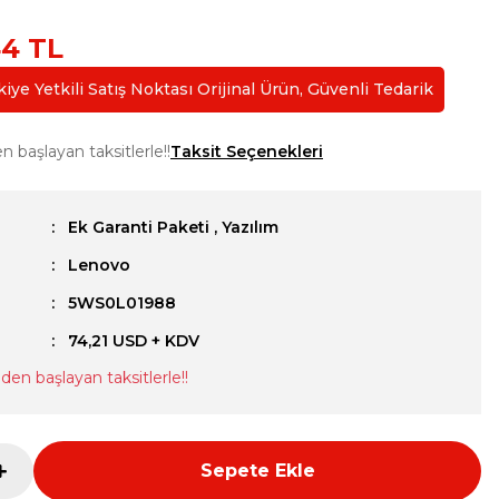
44 TL
ye Yetkili Satış Noktası Orijinal Ürün, Güvenli Tedarik
n başlayan taksitlerle!!
Taksit Seçenekleri
Ek Garanti Paketi
,
Yazılım
Lenovo
u
5WS0L01988
74,21 USD + KDV
' den başlayan taksitlerle!!
Sepete Ekle