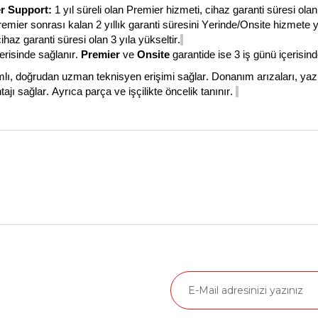
r
Support
:
1 yıl süreli olan
Premier
hizmeti
,
cihaz garanti süresi olan 
remier
sonrası kalan 2 yıllık garanti süresini Yerinde/
Onsite
hizmete y
cihaz garanti süresi olan 3 yıla yükseltir.
erisinde sağlanır.
Premier
ve
Onsite
garantide ise 3 iş günü içerisin
lı, doğrudan uzman teknisyen erişimi sağlar.
Donanım arızaları, yazı
ajı sağlar. Ayrıca parça ve işçilikte öncelik tanınır.
nularda yetersiz gördüğünüz noktaları öneri formunu kullanarak tarafımız
Ürün hakkında henüz soru sorulmamış.
Bu ürüne ilk yorumu siz yapın!
Yorum Yaz
Soru Sor