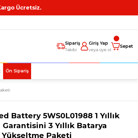
Kargo Ücretsiz.
Sipariş
Giriş Yap
Sepet
Takibi
veya üye ol
t
Ön Sipariş
Paketi
ed Battery 5WS0L01988 1 Yıllık
 Garantisini 3 Yıllık Batarya
 Yükseltme Paketi