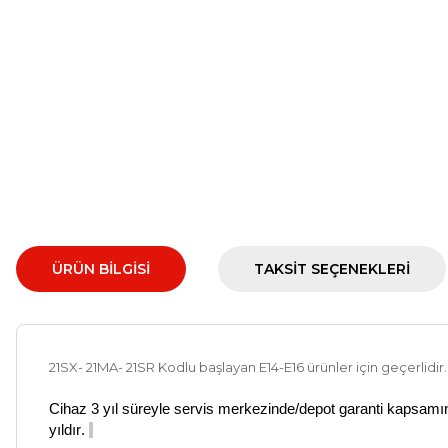
ÜRÜN BILGISI
TAKSIT SEÇENEKLERI
21SX- 21MA- 21SR Kodlu başlayan E14-E16 ürünler için geçerlidir
Cihaz 3 yıl süreyle servis merkezinde/
depot
garanti kapsamınd
yıldır.