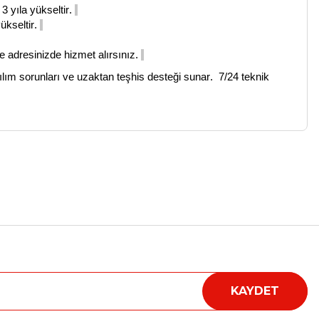
3 yıla yükseltir.
ükseltir.
de adresinizde hizmet alırsınız.
lım sorunları ve uzaktan teşhis desteği
sunar.
7/24 teknik
a iletebilirsiniz.
KAYDET