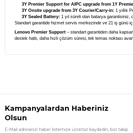
3Y
Premier
Support
for
AIPC
upgrade
from
1Y
Premie
3Y
Onsite
upgrade
from
3Y
Courier
/
Carry
-in:
1 yıllık
P
3Y
Sealed
Battery
:
1
yıl süreli olan batarya garantisiniz,
Standart garantide hizmet servis merkezinde ve 21 iş günü iç
Lenovo
Premier
Support
– standart garantiden daha kapsam
destek hattı, daha hızlı çözüm süresi, tek temas noktası
avant
Bu ürünün fiyat bilgisi, resim, ürün açıklamalarında ve diğer ko
Görüş ve önerileriniz için teşekkür ederiz.
Ürün resmi kalitesiz, bozuk veya görüntülenemiyor.
Ürün açıklamasında eksik bilgiler bulunuyor.
Kampanyalardan Haberiniz
Ürün bilgilerinde hatalar bulunuyor.
Olsun
Ürün fiyatı diğer sitelerden daha pahalı.
Bu ürüne benzer farklı alternatifler olmalı.
E-Mail adresinizi haber listemize ücretsiz kaydedin, bizi takip