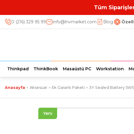
Tüm Siparişler
0 (216) 329 95 99
info@lnvmarket.com
Blog
Özell
Thinkpad
ThinkBook
Masaüstü PC
Workstation
Mo
Anasayfa
Aksesuar
Ek Garanti Paketi
3Y Sealed Battery 5WS0L
Yeni