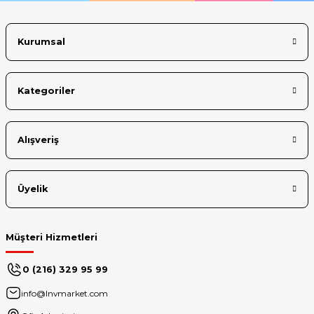
TBT4
Bu ürüne benzer farklı alternatifler olmalı.
DP1.4
USB PD); 2 x USB-A (USB 3.2 Gen 1)
Kurumsal
Kamera
1x 8MP IR with Computer Vision and Privacy Shutter
Ekran Kartları
Kategoriler
1x Intel® Graphics
Gönder
Monitörler
14" 2.8K
Alışveriş
Şekil Faktörü
Ultraslim Notebook
Üyelik
Dahil Olan Garanti
3YR Premier NBD
Müşteri Hizmetleri
Dahil Olan Hizmet
3Y Premier Destek, Batarya Garantisi, ADP ( Düşme, Çarpma, Sıvı
0 (216) 329 95 99
Teması Garantisi- Alındıktan 1 ay sonra başlar )
info@lnvmarket.com
Son-in hizmet