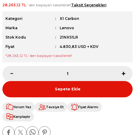
28.263,12 TL
' den başlayan taksitlerle!!
Taksit Seçenekleri
et
Kategori
X1 Carbon
Marka
Lenovo
Stok Kodu
21NXS1LR
Fiyat
4.830,83 USD + KDV
sesuarları
*
28.263,12 TL
' den başlayan taksitlerle!!
Sepete Ekle
Yorum Yaz
Tavsiye Et
Fiyat Alarmı
Karşılaştır