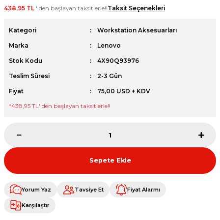
438,95 TL
' den başlayan taksitlerle!!
Taksit Seçenekleri
et
Kategori
Workstation Aksesuarları
Marka
Lenovo
Stok Kodu
4X90Q93976
Teslim Süresi
2-3 Gün
sesuarları
Fiyat
75,00 USD + KDV
*
438,95 TL
' den başlayan taksitlerle!!
Sepete Ekle
Yorum Yaz
Tavsiye Et
Fiyat Alarmı
Karşılaştır