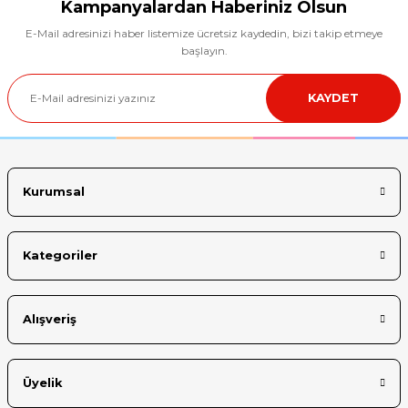
Görüş ve önerileriniz için teşekkür ederiz.
Kampanyalardan Haberiniz Olsun
E-Mail adresinizi haber listemize ücretsiz kaydedin, bizi takip etmeye
Ürün resmi kalitesiz, bozuk veya görüntülenemiyor.
başlayın.
Ürün açıklamasında eksik bilgiler bulunuyor.
KAYDET
Ürün bilgilerinde hatalar bulunuyor.
Ürün fiyatı diğer sitelerden daha pahalı.
Bu ürüne benzer farklı alternatifler olmalı.
Kurumsal
Kategoriler
Gönder
Alışveriş
Üyelik