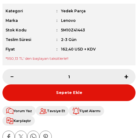
et
Kategori
Yedek Parça
Marka
Lenovo
Stok Kodu
5M10Z41443
Teslim Süresi
2-3 Gün
Fiyat
162,40 USD + KDV
sesuarları
*
950,13 TL
' den başlayan taksitlerle!!
Sepete Ekle
Yorum Yaz
Tavsiye Et
Fiyat Alarmı
Karşılaştır