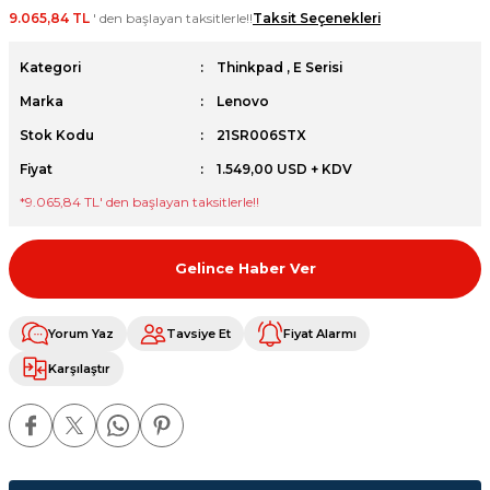
9.065,84 TL
' den başlayan taksitlerle!!
Taksit Seçenekleri
et
Kategori
Thinkpad
,
E Serisi
Marka
Lenovo
Stok Kodu
21SR006STX
Fiyat
1.549,00 USD + KDV
sesuarları
*
9.065,84 TL
' den başlayan taksitlerle!!
Gelince Haber Ver
Yorum Yaz
Tavsiye Et
Fiyat Alarmı
Karşılaştır