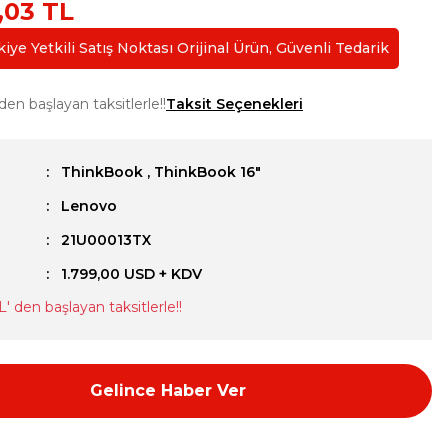
,03 TL
ye Yetkili Satış Noktası Orijinal Ürün, Güvenli Tedarik
den başlayan taksitlerle!!
Taksit Seçenekleri
ThinkBook
,
ThinkBook 16"
Lenovo
u
21U00013TX
1.799,00 USD + KDV
TL
' den başlayan taksitlerle!!
Gelince Haber Ver