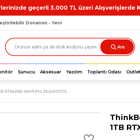
lerinizde geçerli 3.000 TL üzeri Alışverişlerde 
eştirilebilir Donanım - Yeni
Ara
nitör
Sunucu
Aksesuar
Yazılım
Toplantı Odası
Outle
TB RTX4060 Win11 Pro 21U00013TX
ThinkB
1TB RT