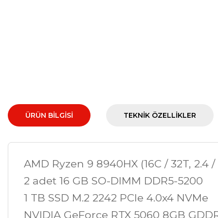
ÜRÜN BILGISI
TEKNIK ÖZELLIKLER
AMD Ryzen 9 8940HX (16C / 32T, 2.4 /
2 adet 16 GB SO-DIMM DDR5-5200
1 TB SSD M.2 2242 PCIe 4.0x4 NVMe
NVIDIA GeForce RTX 5060 8GB GDDR7