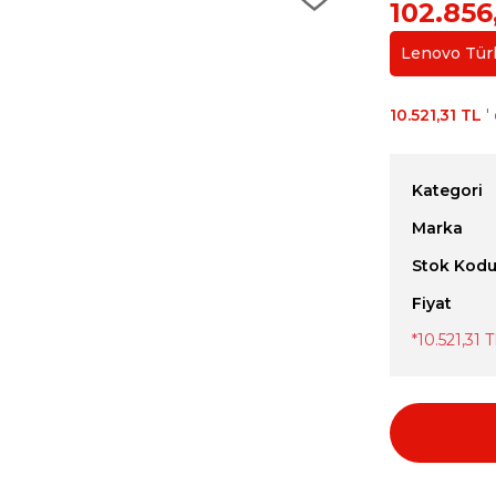
102.856
Lenovo Türki
10.521,31 TL
' 
Kategori
Marka
Stok Kod
Fiyat
*
10.521,31 