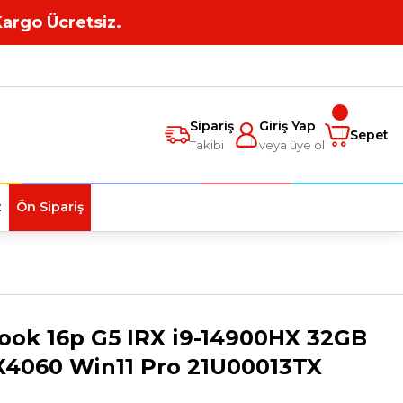
Kargo Ücretsiz.
Sipariş
Giriş Yap
Sepet
Takibi
veya üye ol
t
Ön Sipariş
ook 16p G5 IRX i9-14900HX 32GB
X4060 Win11 Pro 21U00013TX