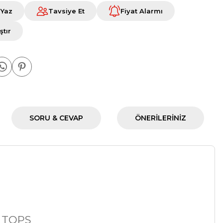
 Yaz
Tavsiye Et
Fiyat Alarmı
ştır
SORU & CEVAP
ÖNERILERINIZ
I TOPS