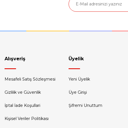
Gönder
PCIe® 4.0 x4 yuvası
, 2x M.2 SSD • Her biri 2 TB'a kadar M.2 2280 SSD
Sepete Ekle
D) Ses, Realtek® ALC3287 codec bileşeni
r, 2W x2
Alışveriş
Üyelik
ü ile HD 720p
Mesafeli Satış Sözleşmesi
Yeni Üyelik
Gizlilik ve Güvenlik
Üye Girişi
imli)
İptal İade Koşullari
Şifremi Unuttum
Kişisel Veriler Politikası