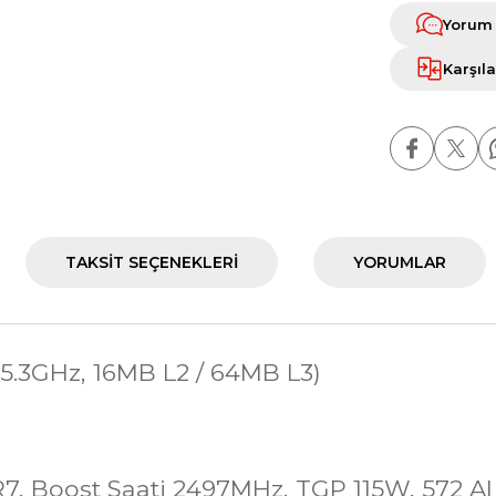
Yorum
Karşıla
TAKSIT SEÇENEKLERI
YORUMLAR
 5.3GHz, 16MB L2 / 64MB L3)
, Boost Saati 2497MHz, TGP 115W, 572 A