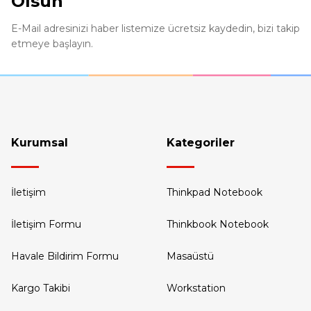
Olsun
Depolama Yuvası
İki adet M.2 2280 
E-Mail adresinizi haber listemize ücretsiz kaydedin, bizi takip
etmeye başlayın.
Maksimum Depolama Desteği
İki sürücüye kadar
Sepete Ekle
Kart Okuyucu
SD Kart Okuyucu
Ses Çipi
Yüksek Tanımlı (H
Hoparlör
Stereo hoparlörle
Tükendi
Kurumsal
Kategoriler
Lenovo
Mikrofon
2x, Dizi
ThinkPad X1 Presenter Mouse 4Y50U45359
Kamera
Gizlilik Deklanşör
İletişim
Thinkpad Notebook
Pil
85 Wh
İletişim Formu
Thinkbook Notebook
122,40 USD
+ KDV
Güç adaptörü
300 W İnce Uç (3 p
6.998,10 TL
KDV Dahil
Havale Bildirim Formu
Masaüstü
Özel Özellikler
Modern Bekleme
Kargo Takibi
Workstation
Stokta Yok
TASARIM