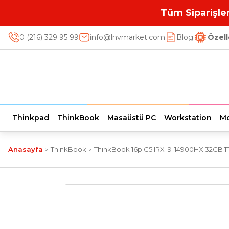
Tüm Siparişler
0 (216) 329 95 99
info@lnvmarket.com
Blog
Özell
Thinkpad
ThinkBook
Masaüstü PC
Workstation
Mo
Anasayfa
ThinkBook
ThinkBook 16p G5 IRX i9-14900HX 32GB 1