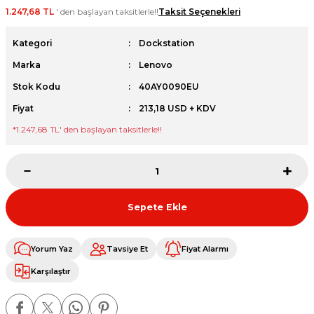
1.247,68 TL
' den başlayan taksitlerle!!
Taksit Seçenekleri
et
Kategori
Dockstation
Marka
Lenovo
Stok Kodu
40AY0090EU
Fiyat
213,18 USD + KDV
sesuarları
*
1.247,68 TL
' den başlayan taksitlerle!!
Sepete Ekle
Yorum Yaz
Tavsiye Et
Fiyat Alarmı
Karşılaştır