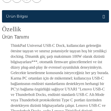
Ürün Bilgisi
Özellik
Ürün Tanımı
ThinkPad Universal USB-C Dock, kullanıcıları geleneğin
ötesine taşıyan ve sınırsız potansiyele taşıyan hoş bir yenilikçi
docking. Dinamik güç şarjı maksimum 100W olarak dizüstü
bilgisayarlara***, otomatik firmware güncellemeleri ve üst
düzey plug-and-play ile evrensel uyumluluk deneyimleyin.
Gelecekte kenetlenme konusunda isteyeceğiniz her şey burada.
Karma PC ortamları için de mükemmel; kullanıcıya USB-C
bağlantısının endüstri standartlarını destekleyen herhangi bir
PC'yi bağlama özgürlüğü sağlıyor UYARI "Lenovo USB-C
ve Thunderbolt Docks, endüstri standardı USB-C Alt-Mode
veya Thunderbolt protokollerini Type C portları üzerinden
destekleyen dizüstü bilgisayarlarla çalışır. Lenovo USB-C ve
Thunderbolt Docks, çoğu Lenovo ThinkPad dizüstü