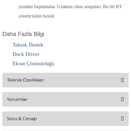
yeniden başlatmalar. Uzaktan cihaz sorguları. Bu bir BT
yöneticisinin hayali.
Daha Fazla Bilgi
Teknik Destek
Dock Driver
Ekran Çözünürlüğü
Teknik Özellikler
Yorumlar
Fiziksel Güvenlik Özelliği
2 x Güvenlik kilidi yuvası
Soru & Cevap
Bu ürüne ilk yorumu siz yapın!
Minimum Çalışma Sıcaklığı
0
℃