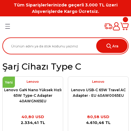
Tüm Siparişlerlerinizde geçerli 3.000 TL üzeri
Geri Dön
Geri Dön
Geri Dön
Geri Dön
Geri Dön
Geri Dön
Alışverişlerde Kargo Ücretsiz.
PC
on
Workstation Aksesuarları
tion
Grafik Kartı
Ara
ation
ihazı
Şarj Cihazı Type C
 Kılıf
ları
Lenovo
Lenovo
Yeni
Lenovo GaN Nano Yüksek Hızlı
Lenovo USB-C 65W Travel AC
ti
65W Type-C Adapter
Adapter - EU 40AW0065EU
40AWGN65EU
40,80 USD
80,58 USD
2.334,41 TL
4.610,46 TL