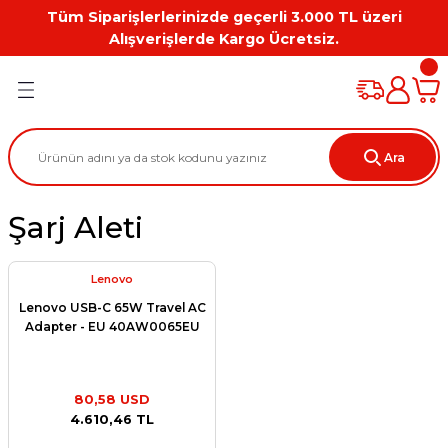
Tüm Siparişlerlerinizde geçerli 3.000 TL üzeri
Geri Dön
Geri Dön
Geri Dön
Geri Dön
Geri Dön
Geri Dön
Alışverişlerde Kargo Ücretsiz.
PC
on
Workstation Aksesuarları
tion
Grafik Kartı
Ara
ation
ihazı
Şarj Aleti
 Kılıf
ları
Lenovo
Lenovo USB-C 65W Travel AC
ti
Adapter - EU 40AW0065EU
80,58 USD
4.610,46 TL