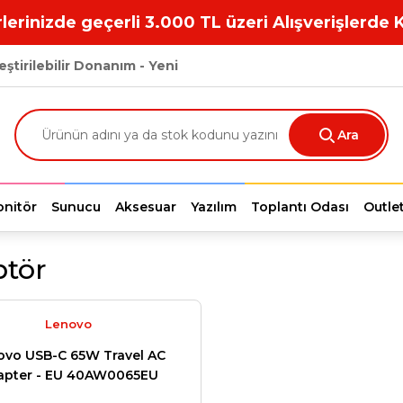
lerinizde geçerli 3.000 TL üzeri Alışverişlerde 
eştirilebilir Donanım - Yeni
Ara
nitör
Sunucu
Aksesuar
Yazılım
Toplantı Odası
Outle
tör
Lenovo
ovo USB-C 65W Travel AC
apter - EU 40AW0065EU