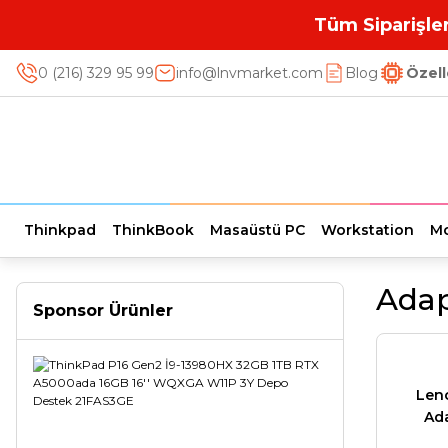
Tüm Siparişler
0 (216) 329 95 99
info@lnvmarket.com
Blog
Özell
Thinkpad
ThinkBook
Masaüstü PC
Workstation
Mo
Adap
Sponsor Ürünler
Len
Ad