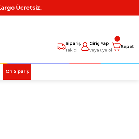
Kargo Ücretsiz.
Sipariş
Giriş Yap
Sepet
Takibi
veya üye ol
t
Ön Sipariş