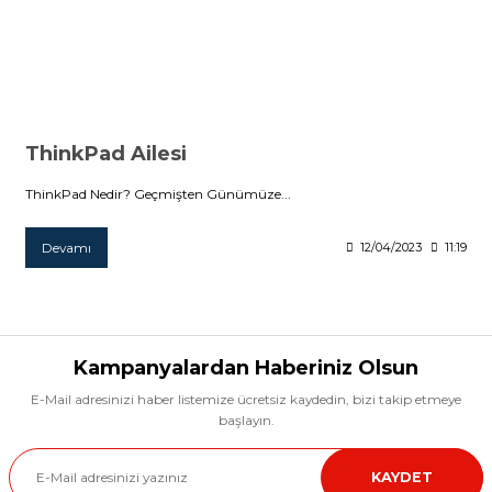
ThinkPad Ailesi
ThinkPad Nedir? Geçmişten Günümüze...
Devamı
12/04/2023
11:19
Kampanyalardan Haberiniz Olsun
E-Mail adresinizi haber listemize ücretsiz kaydedin, bizi takip etmeye
başlayın.
KAYDET