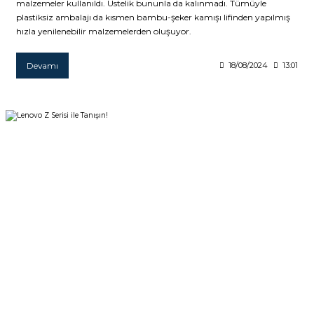
malzemeler kullanıldı. Üstelik bununla da kalınmadı. Tümüyle
plastiksiz ambalajı da kısmen bambu-şeker kamışı lifinden yapılmış
hızla yenilenebilir malzemelerden oluşuyor.
Devamı
18/08/2024
13:01