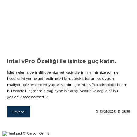
et
sesuarları
Intel vPro Özelliği ile işinize güç katın.
İşletmelerin, verimlilik ve hizmet kesintilerinin minimize edilme
hedeflerini yerine getirebilmeleri için, sürekli, kararlı ve uygun
maliyetli çözümlere ihtiyaçları vardır. İşte Intel vPro teknolojisi bizim
bu hedefe ulaşmamızı sağlayan bir araç. Nedir? Ne değildir? bu
yazıda kısaca bahsettik.
Devamı
31/01/2025
08:35