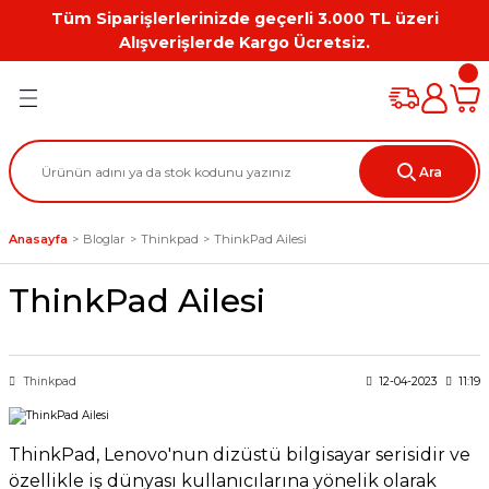
Tüm Siparişlerlerinizde geçerli 3.000 TL üzeri
Geri Dön
Geri Dön
Geri Dön
Geri Dön
Geri Dön
Geri Dön
Alışverişlerde Kargo Ücretsiz.
PC
on
Workstation Aksesuarları
tion
Grafik Kartı
Ara
ation
ihazı
Anasayfa
Bloglar
Thinkpad
ThinkPad Ailesi
 Kılıf
ThinkPad Ailesi
ları
ti
Thinkpad
12-04-2023
11:19
ThinkPad, Lenovo'nun dizüstü bilgisayar serisidir ve
özellikle iş dünyası kullanıcılarına yönelik olarak