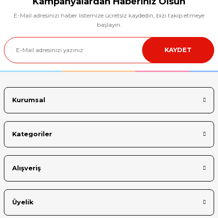
Kampanyalardan Haberiniz Olsun
E-Mail adresinizi haber listemize ücretsiz kaydedin, bizi takip etmeye
Ürün resmi kalitesiz, bozuk veya görüntülenemiyor.
başlayın.
Ürün açıklamasında eksik bilgiler bulunuyor.
KAYDET
Ürün bilgilerinde hatalar bulunuyor.
Ürün fiyatı diğer sitelerden daha pahalı.
Bu ürüne benzer farklı alternatifler olmalı.
Kurumsal
Kategoriler
Gönder
Alışveriş
Üyelik