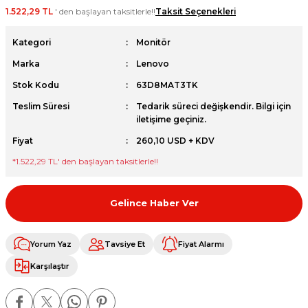
1.522,29 TL
' den başlayan taksitlerle!!
Taksit Seçenekleri
et
Kategori
Monitör
Marka
Lenovo
Stok Kodu
63D8MAT3TK
Teslim Süresi
Tedarik süreci değişkendir. Bilgi için
sesuarları
iletişime geçiniz.
Fiyat
260,10 USD + KDV
*
1.522,29 TL
' den başlayan taksitlerle!!
Gelince Haber Ver
Yorum Yaz
Tavsiye Et
Fiyat Alarmı
Karşılaştır