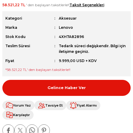
58.521,22 TL
' den başlayan taksitlerle!!
Taksit Seçenekleri
et
Kategori
Aksesuar
Marka
Lenovo
Stok Kodu
4XH7A82896
Teslim Süresi
Tedarik süreci değişkendir. Bilgi için
sesuarları
iletişime geçiniz.
Fiyat
9.999,00 USD + KDV
*
58.521,22 TL
' den başlayan taksitlerle!!
Gelince Haber Ver
Yorum Yaz
Tavsiye Et
Fiyat Alarmı
Karşılaştır