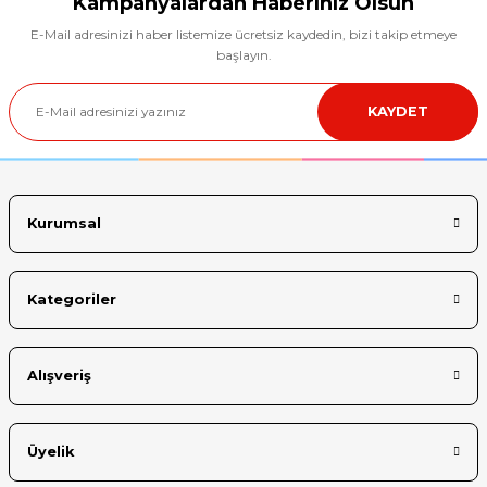
Kampanyalardan Haberiniz Olsun
E-Mail adresinizi haber listemize ücretsiz kaydedin, bizi takip etmeye
Ürün resmi kalitesiz, bozuk veya görüntülenemiyor.
başlayın.
Ürün açıklamasında eksik bilgiler bulunuyor.
KAYDET
Ürün bilgilerinde hatalar bulunuyor.
Ürün fiyatı diğer sitelerden daha pahalı.
Bu ürüne benzer farklı alternatifler olmalı.
Kurumsal
Kategoriler
Gönder
Alışveriş
Üyelik