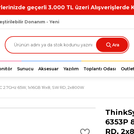
lerinizde geçerli 3.000 TL üzeri Alışverişlerde 
eştirilebilir Donanım - Yeni
Ara
nitör
Sunucu
Aksesuar
Yazılım
Toplantı Odası
Outle
8C 2.7GHz 65W, 1x16GB 1Rx8, SW RD, 2x800W
ThinkSy
6353P 
RD, 2x