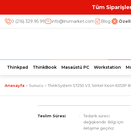
Tüm Siparişler
0 (216) 329 95 99
info@lnvmarket.com
Blog
Özell
Thinkpad
ThinkBook
Masaüstü PC
Workstation
Mo
Anasayfa
Sunucu
ThinkSystem ST250 V3, 1xIntel Xeon 6353P 
Teslim Süresi
Tedarik süreci
değişkendir. Bilgi için
iletişime geçiniz.