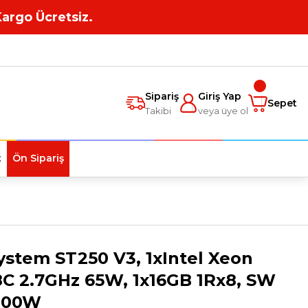
Kargo Ücretsiz.
Sipariş
Giriş Yap
Sepet
Takibi
veya üye ol
t
Ön Sipariş
stem ST250 V3, 1xIntel Xeon
8C 2.7GHz 65W, 1x16GB 1Rx8, SW
800W