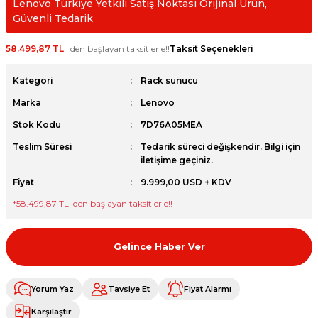
Lenovo Türkiye Yetkili Satış Noktası Orijinal Ürün,
et
Güvenli Tedarik
58.499,87 TL
' den başlayan taksitlerle!!
Taksit Seçenekleri
Kategori
Rack sunucu
Marka
Lenovo
sesuarları
Stok Kodu
7D76A05MEA
Teslim Süresi
Tedarik süreci değişkendir. Bilgi için
iletişime geçiniz.
Fiyat
9.999,00 USD + KDV
*
58.499,87 TL
' den başlayan taksitlerle!!
Gelince Haber Ver
Yorum Yaz
Tavsiye Et
Fiyat Alarmı
Karşılaştır