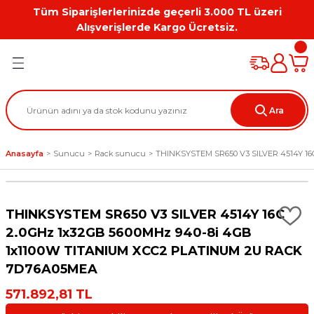
Tüm Siparişlerlerinizde geçerli 3.000 TL üzeri
Geri Dön
Geri Dön
Geri Dön
Geri Dön
Geri Dön
Geri Dön
Alışverişlerde Kargo Ücretsiz.
PC
on
Workstation Aksesuarları
tion
Grafik Kartı
Ara
ation
ihazı
Anasayfa
Sunucu
Rack sunucu
THINKSYSTEM SR650 V3 SILVER 4514Y 16
 Kılıf
ları
THINKSYSTEM SR650 V3 SILVER 4514Y 16C
ti
2.0GHz 1x32GB 5600MHz 940-8i 4GB
1x1100W TITANIUM XCC2 PLATINUM 2U RACK
7D76A05MEA
571.892,81 TL