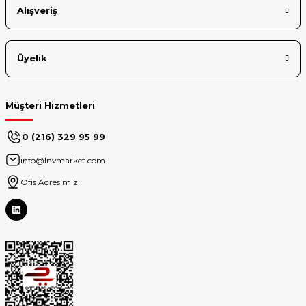
Alışveriş
Garanti
3Yıl 9X5 NBD Müdahale
Üyelik
Müşteri Hizmetleri
0 (216) 329 95 99
info@lnvmarket.com
Ofis Adresimiz