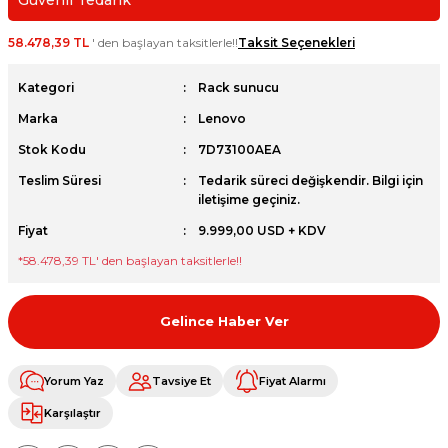
Güvenli Tedarik
et
58.478,39 TL
' den başlayan taksitlerle!!
Taksit Seçenekleri
Kategori
Rack sunucu
Marka
Lenovo
Stok Kodu
7D73100AEA
sesuarları
Teslim Süresi
Tedarik süreci değişkendir. Bilgi için
iletişime geçiniz.
Fiyat
9.999,00 USD + KDV
*
58.478,39 TL
' den başlayan taksitlerle!!
Gelince Haber Ver
Yorum Yaz
Tavsiye Et
Fiyat Alarmı
Karşılaştır