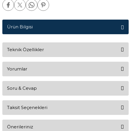
Ürün Bilgisi
Teknik Özellikler
Yorumlar
Soru & Cevap
Bu ürüne ilk yorumu siz yapın!
Taksit Seçenekleri
Yorum Yaz
Ürün hakkında henüz soru sorulmamış.
Önerileriniz
Soru Sor