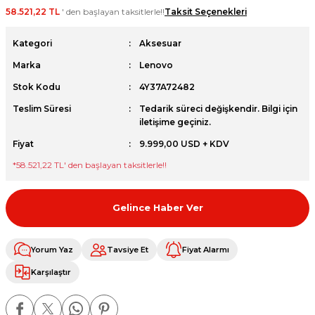
58.521,22 TL
' den başlayan taksitlerle!!
Taksit Seçenekleri
et
Kategori
Aksesuar
Marka
Lenovo
Stok Kodu
4Y37A72482
Teslim Süresi
Tedarik süreci değişkendir. Bilgi için
sesuarları
iletişime geçiniz.
Fiyat
9.999,00 USD + KDV
*
58.521,22 TL
' den başlayan taksitlerle!!
Gelince Haber Ver
Yorum Yaz
Tavsiye Et
Fiyat Alarmı
Karşılaştır