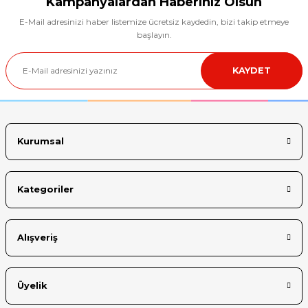
Kampanyalardan Haberiniz Olsun
E-Mail adresinizi haber listemize ücretsiz kaydedin, bizi takip etmeye
Ürün resmi kalitesiz, bozuk veya görüntülenemiyor.
başlayın.
Ürün açıklamasında eksik bilgiler bulunuyor.
KAYDET
Ürün bilgilerinde hatalar bulunuyor.
Ürün fiyatı diğer sitelerden daha pahalı.
Bu ürüne benzer farklı alternatifler olmalı.
Kurumsal
Kategoriler
Gönder
Alışveriş
Üyelik