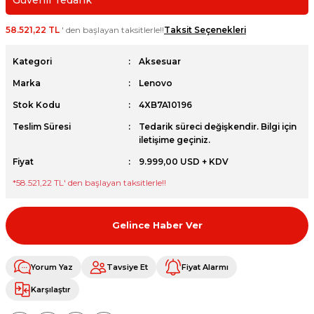
Güvenli Tedarik
et
58.521,22 TL
' den başlayan taksitlerle!!
Taksit Seçenekleri
Kategori
Aksesuar
Marka
Lenovo
Stok Kodu
4XB7A10196
sesuarları
Teslim Süresi
Tedarik süreci değişkendir. Bilgi için
iletişime geçiniz.
Fiyat
9.999,00 USD + KDV
*
58.521,22 TL
' den başlayan taksitlerle!!
Gelince Haber Ver
Yorum Yaz
Tavsiye Et
Fiyat Alarmı
Karşılaştır