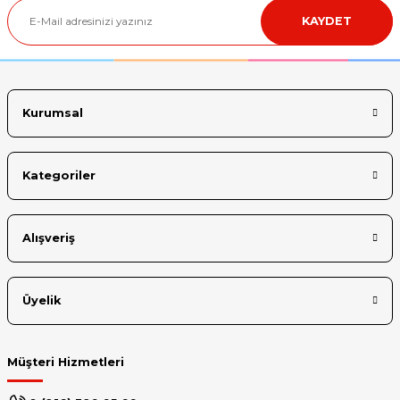
KAYDET
Ürün bilgilerinde hatalar bulunuyor.
Ürün fiyatı diğer sitelerden daha pahalı.
Bu ürüne benzer farklı alternatifler olmalı.
Kurumsal
Kategoriler
Gönder
Alışveriş
Üyelik
Müşteri Hizmetleri