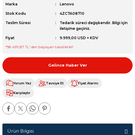
Marka
Lenovo
et
Stok Kodu
4ZC7A08710
Teslim Süresi
Tedarik süreci değişkendir. Bilgi için
iletişime geçiniz.
Fiyat
9.999,00 USD + KDV
*
58.499,87 TL
' den başlayan taksitlerle!!
sesuarları
Gelince Haber Ver
Yorum Yaz
Tavsiye Et
Fiyat Alarmı
Karşılaştır
Ürün Bilgisi