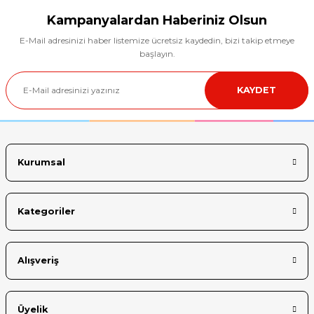
tarafımıza iletebilirsiniz.
Görüş ve önerileriniz için teşekkür ederiz.
Kampanyalardan Haberiniz Olsun
E-Mail adresinizi haber listemize ücretsiz kaydedin, bizi takip etmeye
Ürün resmi kalitesiz, bozuk veya görüntülenemiyor.
başlayın.
Ürün açıklamasında eksik bilgiler bulunuyor.
KAYDET
Ürün bilgilerinde hatalar bulunuyor.
Ürün fiyatı diğer sitelerden daha pahalı.
Bu ürüne benzer farklı alternatifler olmalı.
Kurumsal
Kategoriler
Gönder
Alışveriş
Üyelik