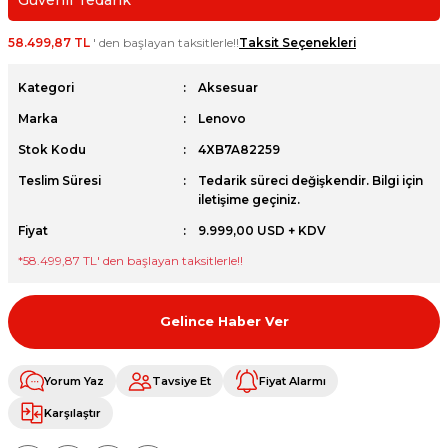
Güvenli Tedarik
et
58.499,87 TL
' den başlayan taksitlerle!!
Taksit Seçenekleri
Kategori
Aksesuar
Marka
Lenovo
Stok Kodu
4XB7A82259
sesuarları
Teslim Süresi
Tedarik süreci değişkendir. Bilgi için
iletişime geçiniz.
Fiyat
9.999,00 USD + KDV
*
58.499,87 TL
' den başlayan taksitlerle!!
Gelince Haber Ver
Yorum Yaz
Tavsiye Et
Fiyat Alarmı
Karşılaştır